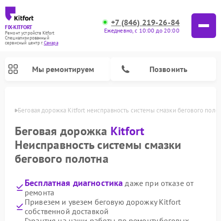
+7 (846) 219-26-84
FIX-KITFORT
Ежедневно, с 10:00 до 20:00
Ремонт устройств Kitfort
Специализированный
cервисный центр г.
Самара
Мы ремонтируем
Позвонить
амаре
Беговая дорожка Kitfort неисправность системы смазки бегового поло
Беговая дорожка
Kitfort
Неисправность системы смазки
бегового полотна
Бесплатная диагностика
даже при отказе от
ремонта
Привезем и увезем беговую дорожку Kitfort
Ремонт роботов-стеклоочистителей Kitfort
Ремонт роботов-пылесосов Kitfort
Ремонт планетарных миксеров Kitfort
Ремонт очистителей воздуха Kitfort
Ремонт гладильных систем Kitfort
Ремонт вертикальных пылесосов Kitfort
Ремонт индукционных плит Kitfort
Ремонт увлажнителей воздуха Kitfort
собственной доставкой
Гарантия на наши работы по ремонту беговых