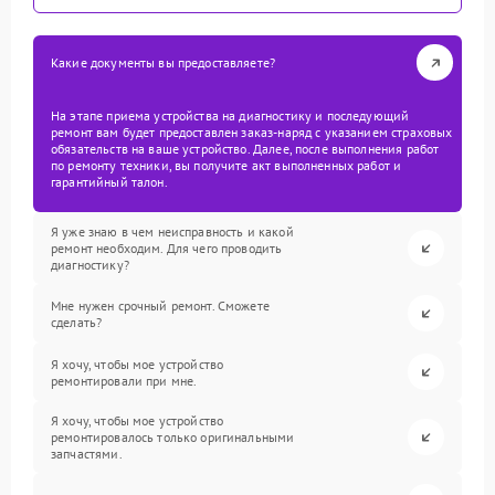
Какие документы вы предоставляете?
На этапе приема устройства на диагностику и последующий
ремонт вам будет предоставлен заказ-наряд с указанием страховых
обязательств на ваше устройство. Далее, после выполнения работ
по ремонту техники, вы получите акт выполненных работ и
гарантийный талон.
Я уже знаю в чем неисправность и какой
ремонт необходим. Для чего проводить
диагностику?
Мне нужен срочный ремонт. Сможете
сделать?
Я хочу, чтобы мое устройство
ремонтировали при мне.
Я хочу, чтобы мое устройство
ремонтировалось только оригинальными
запчастями.