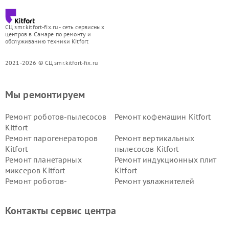
СЦ smr.kitfort-fix.ru - сеть сервисных
центров в Самаре по ремонту и
обслуживанию техники Kitfort
2021-2026 © СЦ smr.kitfort-fix.ru
Мы ремонтируем
Ремонт роботов-пылесосов
Ремонт кофемашин Kitfort
Kitfort
Ремонт парогенераторов
Ремонт вертикальных
Kitfort
пылесосов Kitfort
Ремонт планетарных
Ремонт индукционных плит
миксеров Kitfort
Kitfort
Ремонт роботов-
Ремонт увлажнителей
стеклоочистителей Kitfort
воздуха Kitfort
Ремонт очистителей воздуха
Ремонт велотренажеров
Контакты сервис центра
Kitfort
Kitfort
Ремонт гладильных систем
Ремонт беговых дорожек