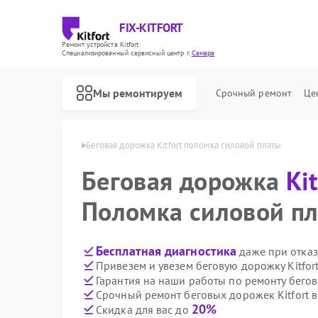
FIX-KITFORT
Ремонт устройств Kitfort
Специализированный cервисный центр г.
Самара
Мы ремонтируем
Срочный ремонт
Це
ек Kitfort в Самаре
Беговая дорожка Kitfort поломка силовой платы
Беговая дорожка
Kit
Поломка силовой п
Бесплатная диагностика
даже при отказ
Привезем и увезем беговую дорожку Kitfor
Гарантия на наши работы по ремонту бегов
Срочный ремонт беговых дорожек Kitfort в
20%
Скидка для вас до
Ремонт роботов-пылесосов Kitfort
Ремонт парогенераторов Kitfort
Ремонт вертикальных пылесосов Kitfort
Ремонт планетарных миксеров Kitfort
Ремонт индукционных плит Kitfort
Ремонт роботов-стеклоочистителей Kitfort
Ремонт увлажнителей воздуха Kitfort
Ремонт очистителей воздуха Kitfort
Ремонт велотренажеров Kitfort
Ремонт гладильных систем Kitfort