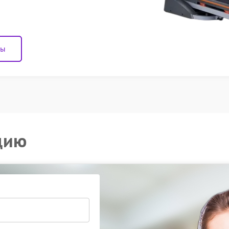
ны
цию