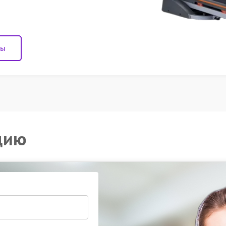
ны
цию