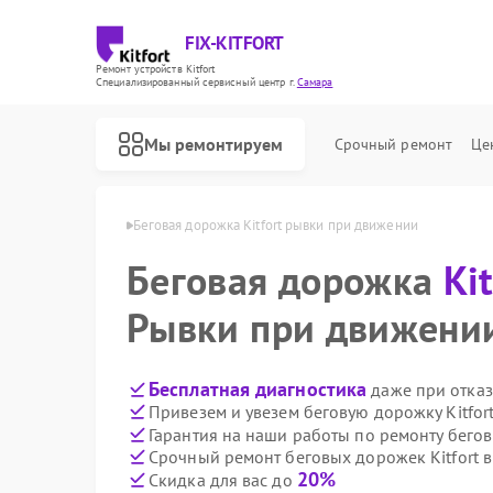
FIX-KITFORT
Ремонт устройств Kitfort
Специализированный cервисный центр г.
Самара
Мы ремонтируем
Срочный ремонт
Це
ек Kitfort в Самаре
Беговая дорожка Kitfort рывки при движении
Беговая дорожка
Kit
Рывки при движени
Бесплатная диагностика
даже при отказ
Привезем и увезем беговую дорожку Kitfor
Гарантия на наши работы по ремонту бегов
Срочный ремонт беговых дорожек Kitfort в
20%
Скидка для вас до
Ремонт роботов-пылесосов Kitfort
Ремонт парогенераторов Kitfort
Ремонт вертикальных пылесосов Kitfort
Ремонт планетарных миксеров Kitfort
Ремонт индукционных плит Kitfort
Ремонт роботов-стеклоочистителей Kitfort
Ремонт увлажнителей воздуха Kitfort
Ремонт очистителей воздуха Kitfort
Ремонт велотренажеров Kitfort
Ремонт гладильных систем Kitfort