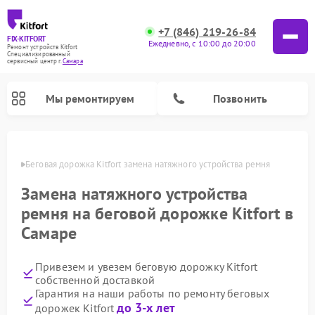
+7 (846) 219-26-84
FIX-KITFORT
Ежедневно, с 10:00 до 20:00
Ремонт устройств Kitfort
Специализированный
cервисный центр г.
Самара
Мы ремонтируем
Позвонить
амаре
Беговая дорожка Kitfort замена натяжного устройства ремня
Замена натяжного устройства
ремня на беговой дорожке Kitfort в
Самаре
Привезем и увезем беговую дорожку Kitfort
собственной доставкой
Ремонт роботов-стеклоочистителей Kitfort
Ремонт роботов-пылесосов Kitfort
Ремонт планетарных миксеров Kitfort
Ремонт очистителей воздуха Kitfort
Ремонт гладильных систем Kitfort
Ремонт вертикальных пылесосов Kitfort
Ремонт индукционных плит Kitfort
Ремонт увлажнителей воздуха Kitfort
Гарантия на наши работы по ремонту беговых
до 3-х лет
дорожек Kitfort