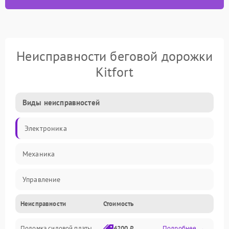
Неисправности беговой дорожки
Kitfort
Виды неисправностей
Электроника
Механика
Управление
Неисправности
Стоимость
Электропитание
Поломка силовой платы
4200 ₽
Подробнее →