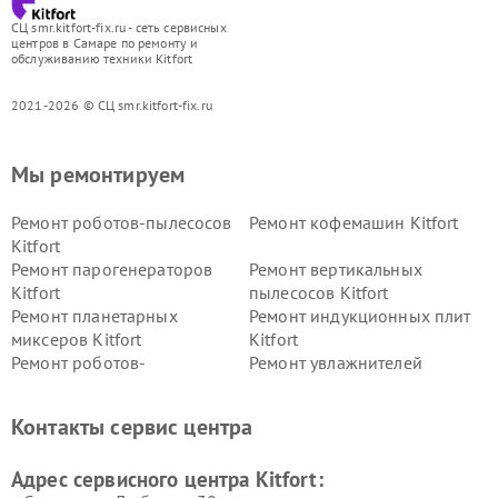
СЦ smr.kitfort-fix.ru - сеть сервисных
центров в Самаре по ремонту и
обслуживанию техники Kitfort
2021-2026 © СЦ smr.kitfort-fix.ru
Мы ремонтируем
Ремонт роботов-пылесосов
Ремонт кофемашин Kitfort
Kitfort
Ремонт парогенераторов
Ремонт вертикальных
Kitfort
пылесосов Kitfort
Ремонт планетарных
Ремонт индукционных плит
миксеров Kitfort
Kitfort
Ремонт роботов-
Ремонт увлажнителей
стеклоочистителей Kitfort
воздуха Kitfort
Ремонт очистителей воздуха
Ремонт велотренажеров
Контакты сервис центра
Kitfort
Kitfort
Ремонт гладильных систем
Ремонт беговых дорожек
Адрес сервисного центра Kitfort:
Kitfort
Kitfort