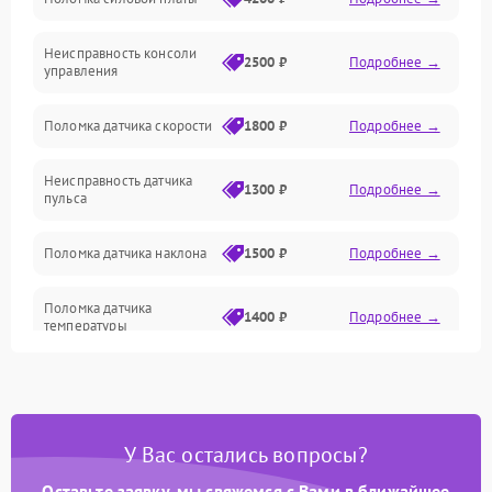
Электрика
Неисправность консоли
Механические повреждения
2500 ₽
Подробнее →
управления
Поломка датчика скорости
1800 ₽
Подробнее →
Неисправность датчика
1300 ₽
Подробнее →
пульса
Поломка датчика наклона
1500 ₽
Подробнее →
Поломка датчика
1400 ₽
Подробнее →
температуры
Поломка кнопок
700 ₽
Подробнее →
управления
У Вас остались вопросы?
Поломка датчика наклона
1500 ₽
Подробнее →
полотна
Оставьте заявку, мы свяжемся с Вами в ближайшее