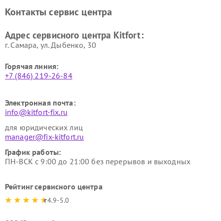
Ремонт очистителей воздуха
Ремонт велотренажеров
Контакты сервис центра
Kitfort
Kitfort
Ремонт гладильных систем
Ремонт беговых дорожек
Адрес сервисного центра Kitfort:
Kitfort
Kitfort
г. Самара, ул. Дыбенко, 30
Горячая линия:
+7 (846) 219-26-84
Электронная почта:
info@kitfort-fix.ru
для юридических лиц
manager@fix-kitfort.ru
График работы:
ПН-ВСК с 9:00 до 21:00 без перерывов и выходных
Рейтинг сервисного центра
4.9-5.0