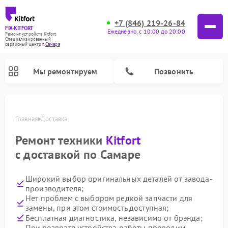
+7 (846) 219-26-84
FIX-KITFORT
Ежедневно, с 10:00 до 20:00
Ремонт устройств Kitfort
Специализированный
cервисный центр г.
Самара
Мы ремонтируем
Позвонить
Главная
Доставка
Ремонт техники
Kitfort
с доставкой по Самаре
Широкий выбор оригинальных деталей от завода-
производителя;
Нет проблем с выбором редкой запчасти для
замены, при этом стоимость доступная;
Ремонт роботов-стеклоочистителей Kitfort
Ремонт роботов-пылесосов Kitfort
Ремонт планетарных миксеров Kitfort
Ремонт очистителей воздуха Kitfort
Ремонт гладильных систем Kitfort
Ремонт вертикальных пылесосов Kitfort
Ремонт индукционных плит Kitfort
Ремонт увлажнителей воздуха Kitfort
Бесплатная диагностика, независимо от брэнда;
При возврате устройства работы проводим