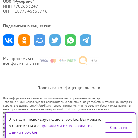
ООО "Русервис"
ИНН 7702633247
ОГРН 1077746335776
Поделиться в соц. сетях:
Мы принимаем
все формы оплаты
Политика конфиденциальности
Вся информация на сайте носит исключительно справочный характер.
Товарные знаки используются исключительно для описания устройств, в отношении которых
сервисные центры smr.kitfort-fix.ru предоставляют услуги по ремонту. Услуги оказываются в
неавторизованных сервисных центрах smr.kitfort-fix.ru, которые не связаны с
правообладателями товарных знаков или их официальными представителями.
Ремонт осуществляется для устройств, уже введенных в гражданский оборот в соответствии
Этот сайт использует файлы cookie. Вы можете
со статьей 1487 ГК РФ.
Использование товарных знаков не преследует цели индивидуализации услуг или введения
ознакомиться с
правилами использования
Согласен
потребителей в заблуждение, а служит для информирования о предоставляемых услугах по
ремонту техники указанных брендов.
файлов cookie
Представленная на сайте информация не является публичной офертой, определяемой