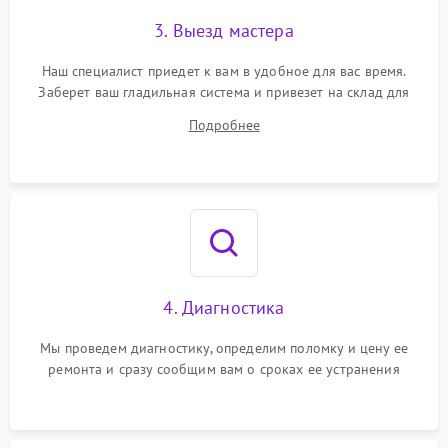
3. Выезд мастера
Неисправность кнопок
500 ₽
Подробнее →
управления
Наш специалист приедет к вам в удобное для вас время.
Заберет ваш гладильная система и привезет на склад для
Неисправность системы
автоматического
диагностики.
1500 ₽
Подробнее →
Подробнее
отключения
Неисправность
2000 ₽
Подробнее →
индикаторов (дисплея)
4. Диагностика
Мы проведем диагностику, определим поломку и цену ее
ремонта и сразу сообщим вам о сроках ее устранения