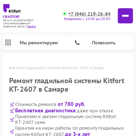
+7 (846) 219-26-84
FIX-KITFORT
Ежедневно, с 10:00 до 20:00
Ремонт устройств Kitfort
Специализированный
cервисный центр г.
Самара
Мы ремонтируем
Позвонить
амаре
Ремонт гладильной системы Kitfort КТ-2607 в Самаре
Ремонт гладильной системы Kitfort
КТ-2607 в Самаре
от 780 руб.
Стоимость ремонта
Бесплатная диагностика
даже при отказе
Привезем и увезем гладильную систему Kitfort
КТ-2607 сами
Ремонт роботов-стеклоочистителей Kitfort
Ремонт роботов-пылесосов Kitfort
Ремонт планетарных миксеров Kitfort
Ремонт очистителей воздуха Kitfort
Ремонт вертикальных пылесосов Kitfort
Ремонт индукционных плит Kitfort
Ремонт увлажнителей воздуха Kitfort
Гарантия на наши работы по ремонту гладильных
до 3-х лет
систем Kitfort КТ-2607