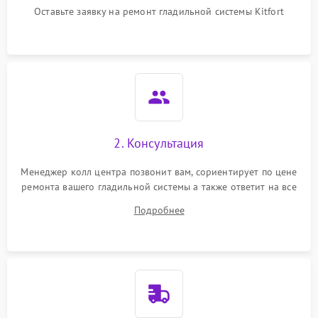
Оставьте заявку на ремонт гладильной системы Kitfort
Неисправность системы
1500 ₽
Подробнее →
регулировки температуры
Поломка системы защиты
1000 ₽
Подробнее →
от перегрева
Повреждение внутренних
500 ₽
Подробнее →
проводов
2. Консультация
Проблемы с регулировкой
1500 ₽
Подробнее →
температуры
Менеджер колл центра позвонит вам, сориентирует по цене
ремонта вашего гладильной системы а также ответит на все
Неисправность датчиков
ваши вопросы.
1000 ₽
Подробнее →
Подробнее
давления
Неисправность блока
1500 ₽
Подробнее →
питания
Проблемы с пайкой на
1000 ₽
Подробнее →
плате