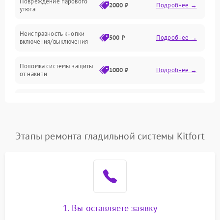
Повреждение парового
2000 ₽
Подробнее →
утюга
Неисправность кнопки
500 ₽
Подробнее →
включения/выключения
Поломка системы защиты
1000 ₽
Подробнее →
от накипи
Неисправность
500 ₽
Подробнее →
индикатора уровня воды
Поломка системы
Этапы ремонта гладильной системы Kitfort
автоматического
1500 ₽
Подробнее →
отключения
Неисправность системы
2000 ₽
Подробнее →
подачи пара
Поломка сетевого шнура
500 ₽
Подробнее →
1. Вы оставляете заявку