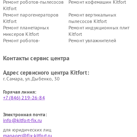
Ремонт роботов-пылесосов
Ремонт кофемашин Kitfort
Kitfort
Ремонт парогенераторов
Ремонт вертикальных
Kitfort
пылесосов Kitfort
Ремонт планетарных
Ремонт индукционных плит
миксеров Kitfort
Kitfort
Ремонт роботов-
Ремонт увлажнителей
стеклоочистителей Kitfort
воздуха Kitfort
Ремонт очистителей воздуха
Ремонт велотренажеров
Контакты сервис центра
Kitfort
Kitfort
Ремонт гладильных систем
Ремонт беговых дорожек
Адрес сервисного центра Kitfort:
Kitfort
Kitfort
г. Самара, ул. Дыбенко, 30
Горячая линия:
+7 (846) 219-26-84
Электронная почта:
info@kitfort-fix.ru
для юридических лиц
manager@fix-kitfort.ru