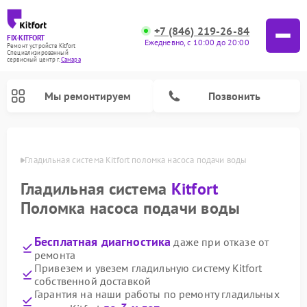
+7 (846) 219-26-84
FIX-KITFORT
Ежедневно, с 10:00 до 20:00
Ремонт устройств Kitfort
Специализированный
cервисный центр г.
Самара
Мы ремонтируем
Позвонить
амаре
Гладильная система Kitfort поломка насоса подачи воды
Гладильная система
Kitfort
Поломка насоса подачи воды
Бесплатная диагностика
даже при отказе от
ремонта
Привезем и увезем гладильную систему Kitfort
собственной доставкой
Ремонт роботов-стеклоочистителей Kitfort
Ремонт роботов-пылесосов Kitfort
Ремонт планетарных миксеров Kitfort
Ремонт очистителей воздуха Kitfort
Ремонт вертикальных пылесосов Kitfort
Ремонт индукционных плит Kitfort
Ремонт увлажнителей воздуха Kitfort
Гарантия на наши работы по ремонту гладильных