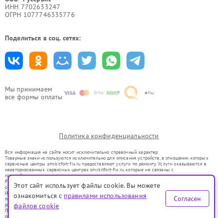
ИНН 7702633247
ОГРН 1077746335776
Поделиться в соц. сетях:
Мы принимаем
все формы оплаты
Политика конфиденциальности
Вся информация на сайте носит исключительно справочный характер.
Товарные знаки используются исключительно для описания устройств, в отношении которых
сервисные центры smr.kitfort-fix.ru предоставляют услуги по ремонту. Услуги оказываются в
неавторизованных сервисных центрах smr.kitfort-fix.ru, которые не связаны с
правообладателями товарных знаков или их официальными представителями.
Ремонт осуществляется для устройств, уже введенных в гражданский оборот в соответствии
Этот сайт использует файлы cookie. Вы можете
со статьей 1487 ГК РФ.
Использование товарных знаков не преследует цели индивидуализации услуг или введения
ознакомиться с
правилами использования
Согласен
потребителей в заблуждение, а служит для информирования о предоставляемых услугах по
ремонту техники указанных брендов.
файлов cookie
Представленная на сайте информация не является публичной офертой, определяемой
положениями Статьи 437(2) Гражданского кодекса РФ