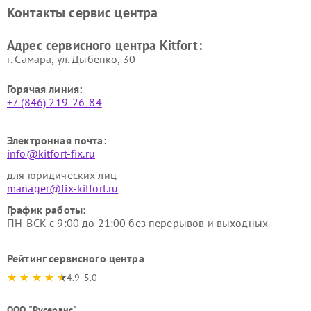
Ремонт очистителей воздуха
Ремонт велотренажеров
Контакты сервис центра
Kitfort
Kitfort
Ремонт гладильных систем
Ремонт беговых дорожек
Адрес сервисного центра Kitfort:
Kitfort
Kitfort
г. Самара, ул. Дыбенко, 30
Горячая линия:
+7 (846) 219-26-84
Электронная почта:
info@kitfort-fix.ru
для юридических лиц
manager@fix-kitfort.ru
График работы:
ПН-ВСК с 9:00 до 21:00 без перерывов и выходных
Рейтинг сервисного центра
4.9-5.0
ООО "Русервис"