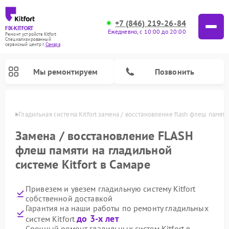
+7 (846) 219-26-84
FIX-KITFORT
Ежедневно, с 10:00 до 20:00
Ремонт устройств Kitfort
Специализированный
cервисный центр г.
Самара
Мы ремонтируем
Позвонить
амаре
Гладильная система Kitfort замена / восстановление flash флеш памяти
Замена / восстановление FLASH
флеш памяти на гладильной
системе Kitfort в Самаре
Привезем и увезем гладильную систему Kitfort
собственной доставкой
Гарантия на наши работы по ремонту гладильных
Ремонт роботов-стеклоочистителей Kitfort
Ремонт роботов-пылесосов Kitfort
Ремонт планетарных миксеров Kitfort
Ремонт очистителей воздуха Kitfort
Ремонт вертикальных пылесосов Kitfort
Ремонт индукционных плит Kitfort
Ремонт увлажнителей воздуха Kitfort
до 3-х лет
систем Kitfort
Срочный ремонт гладильных систем Kitfort в