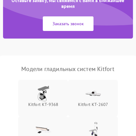
Оставьте заявку, мы свяжемся с Вами в ближайшее
Неисправность системы
время
2000 ₽
Подробнее →
подачи пара
Заказать звонок
Поломка сетевого шнура
500 ₽
Подробнее →
Неисправность системы
1500 ₽
Подробнее →
регулировки температуры
Поломка системы защиты
1000 ₽
Подробнее →
от перегрева
Модели гладильных систем Kitfort
Повреждение внутренних
500 ₽
Подробнее →
проводов
Проблемы с регулировкой
1500 ₽
Подробнее →
Kitfort КТ-9368
Kitfort КТ-2607
температуры
Неисправность датчиков
1000 ₽
Подробнее →
давления