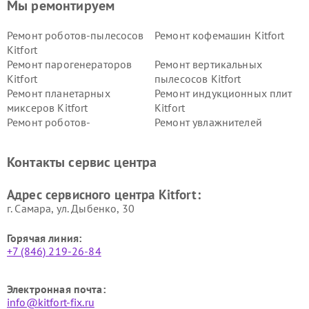
Мы ремонтируем
Ремонт роботов-пылесосов
Ремонт кофемашин Kitfort
Kitfort
Ремонт парогенераторов
Ремонт вертикальных
Kitfort
пылесосов Kitfort
Ремонт планетарных
Ремонт индукционных плит
миксеров Kitfort
Kitfort
Ремонт роботов-
Ремонт увлажнителей
стеклоочистителей Kitfort
воздуха Kitfort
Ремонт очистителей воздуха
Ремонт велотренажеров
Контакты сервис центра
Kitfort
Kitfort
Ремонт гладильных систем
Ремонт беговых дорожек
Адрес сервисного центра Kitfort:
Kitfort
Kitfort
г. Самара, ул. Дыбенко, 30
Горячая линия:
+7 (846) 219-26-84
Электронная почта:
info@kitfort-fix.ru