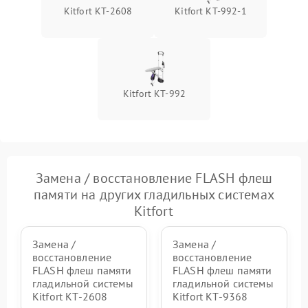
Неисправность блока
Kitfort КТ-2608
Kitfort КТ-992-1
1500 ₽
Подробнее →
питания
Проблемы с пайкой на
1000 ₽
Подробнее →
плате
Kitfort KT-992
Неисправность кнопок
500 ₽
Подробнее →
управления
Неисправность системы
автоматического
1500 ₽
Подробнее →
отключения
Замена / восстановление FLASH флеш
памяти на других гладильных системах
Неисправность
2000 ₽
Подробнее →
Kitfort
индикаторов (дисплея)
Замена /
Замена /
восстановление
восстановление
FLASH флеш памяти
FLASH флеш памяти
гладильной системы
гладильной системы
Kitfort КТ-2608
Kitfort КТ-9368