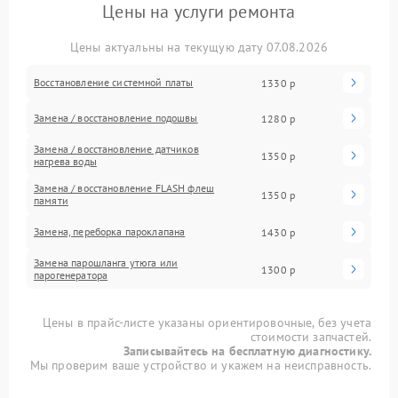
Цены на услуги ремонта
Цены актуальны на текущую дату 07.08.2026
Восстановление системной платы
1330 р
Замена / восстановление подошвы
1280 р
Замена / восстановление датчиков
1350 р
нагрева воды
Замена / восстановление FLASH флеш
1350 р
памяти
Замена, переборка пароклапана
1430 р
Замена парошланга утюга или
1300 р
парогенератора
Цены в прайс-листе указаны ориентировочные, без учета
стоимости запчастей.
Записывайтесь на бесплатную диагностику.
Мы проверим ваше устройство и укажем на неисправность.