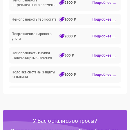
Неисправность
Герметичность
2500 ₽
Подробнее →
нагревательного элемента
Электроника/Механические
Неисправность термостата
1000 ₽
Подробнее →
Повреждение парового
2000 ₽
Подробнее →
утюга
Неисправность кнопки
500 ₽
Подробнее →
включения/выключения
Поломка системы защиты
1000 ₽
Подробнее →
от накипи
Неисправность
500 ₽
Подробнее →
индикатора уровня воды
Поломка системы
автоматического
1500 ₽
Подробнее →
У Вас остались вопросы?
отключения