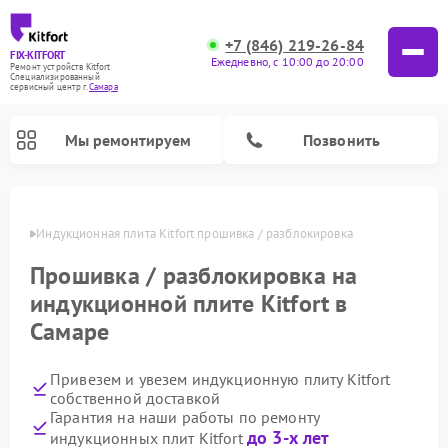
+7 (846) 219-26-84
FIX-KITFORT
Ежедневно, с 10:00 до 20:00
Ремонт устройств Kitfort
Специализированный
cервисный центр г.
Самара
Мы ремонтируем
Позвонить
амаре
Индукционная плита Kitfort прошивка / разблокировка
Прошивка / разблокировка на
индукционной плите Kitfort в
Самаре
Привезем и увезем индукционную плиту Kitfort
собственной доставкой
Ремонт роботов-пылесосов Kitfort
Ремонт планетарных миксеров Kitfort
Ремонт увлажнителей воздуха Kitfort
Ремонт роботов-стеклоочистителей Kitfort
Ремонт вертикальных пылесосов Kitfort
Ремонт очистителей воздуха Kitfort
Ремонт гладильных систем Kitfort
Гарантия на наши работы по ремонту
до 3-х лет
индукционных плит Kitfort