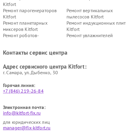
Kitfort
Ремонт парогенераторов
Ремонт вертикальных
Kitfort
пылесосов Kitfort
Ремонт планетарных
Ремонт индукционных плит
миксеров Kitfort
Kitfort
Ремонт роботов-
Ремонт увлажнителей
стеклоочистителей Kitfort
воздуха Kitfort
Ремонт очистителей воздуха
Ремонт велотренажеров
Контакты сервис центра
Kitfort
Kitfort
Ремонт гладильных систем
Ремонт беговых дорожек
Адрес сервисного центра Kitfort:
Kitfort
Kitfort
г. Самара, ул. Дыбенко, 30
Горячая линия:
+7 (846) 219-26-84
Электронная почта:
info@kitfort-fix.ru
для юридических лиц
manager@fix-kitfort.ru