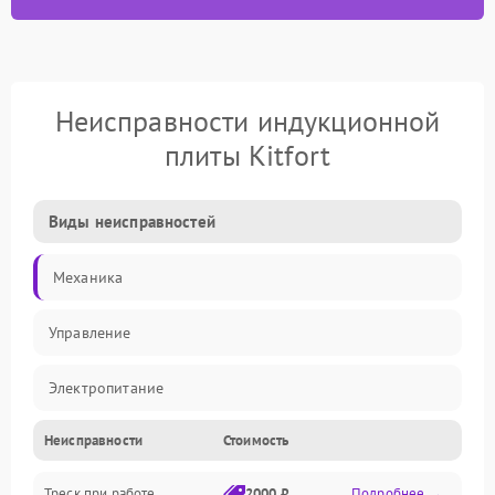
Неисправности индукционной
плиты Kitfort
Виды неисправностей
Механика
Управление
Электропитание
Неисправности
Стоимость
Нагрев
Треск при работе
2000 ₽
Подробнее →