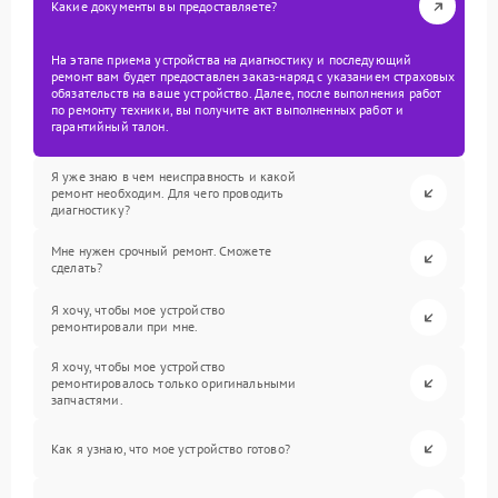
Какие документы вы предоставляете?
На этапе приема устройства на диагностику и последующий
ремонт вам будет предоставлен заказ-наряд с указанием страховых
обязательств на ваше устройство. Далее, после выполнения работ
по ремонту техники, вы получите акт выполненных работ и
гарантийный талон.
Я уже знаю в чем неисправность и какой
ремонт необходим. Для чего проводить
диагностику?
Мне нужен срочный ремонт. Сможете
сделать?
Я хочу, чтобы мое устройство
ремонтировали при мне.
Я хочу, чтобы мое устройство
ремонтировалось только оригинальными
запчастями.
Как я узнаю, что мое устройство готово?