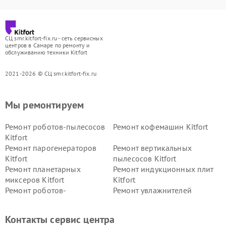
СЦ smr.kitfort-fix.ru - сеть сервисных
центров в Самаре по ремонту и
обслуживанию техники Kitfort
2021-2026 © СЦ smr.kitfort-fix.ru
Мы ремонтируем
Ремонт роботов-пылесосов
Ремонт кофемашин Kitfort
Kitfort
Ремонт парогенераторов
Ремонт вертикальных
Kitfort
пылесосов Kitfort
Ремонт планетарных
Ремонт индукционных плит
миксеров Kitfort
Kitfort
Ремонт роботов-
Ремонт увлажнителей
стеклоочистителей Kitfort
воздуха Kitfort
Ремонт очистителей воздуха
Ремонт велотренажеров
Контакты сервис центра
Kitfort
Kitfort