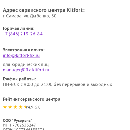
Ремонт гладильных систем
Ремонт беговых дорожек
Адрес сервисного центра Kitfort:
Kitfort
Kitfort
г. Самара, ул. Дыбенко, 30
Горячая линия:
+7 (846) 219-26-84
Электронная почта:
info@kitfort-fix.ru
для юридических лиц
manager@fix-kitfort.ru
График работы:
ПН-ВСК с 9:00 до 21:00 без перерывов и выходных
Рейтинг сервисного центра
4.9-5.0
ООО "Русервис"
ИНН 7702633247
ОГРН 1077746335776