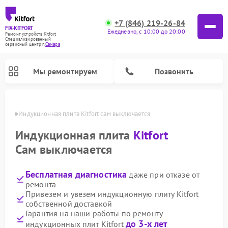
+7 (846) 219-26-84
FIX-KITFORT
Ежедневно, с 10:00 до 20:00
Ремонт устройств Kitfort
Специализированный
cервисный центр г.
Самара
Мы ремонтируем
Позвонить
амаре
Индукционная плита Kitfort сам выключается
Индукционная плита
Kitfort
Сам выключается
Бесплатная диагностика
даже при отказе от
ремонта
Привезем и увезем индукционную плиту Kitfort
собственной доставкой
Ремонт роботов-пылесосов Kitfort
Ремонт планетарных миксеров Kitfort
Ремонт увлажнителей воздуха Kitfort
Ремонт роботов-стеклоочистителей Kitfort
Ремонт вертикальных пылесосов Kitfort
Ремонт очистителей воздуха Kitfort
Ремонт гладильных систем Kitfort
Гарантия на наши работы по ремонту
до 3-х лет
индукционных плит Kitfort