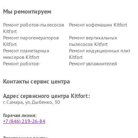
Мы ремонтируем
Ремонт роботов-пылесосов
Ремонт кофемашин Kitfort
Kitfort
Ремонт парогенераторов
Ремонт вертикальных
Kitfort
пылесосов Kitfort
Ремонт планетарных
Ремонт индукционных плит
миксеров Kitfort
Kitfort
Ремонт роботов-
Ремонт увлажнителей
стеклоочистителей Kitfort
воздуха Kitfort
Ремонт очистителей воздуха
Ремонт велотренажеров
Контакты сервис центра
Kitfort
Kitfort
Ремонт гладильных систем
Ремонт беговых дорожек
Адрес сервисного центра Kitfort:
Kitfort
Kitfort
г. Самара, ул. Дыбенко, 30
Горячая линия:
+7 (846) 219-26-84