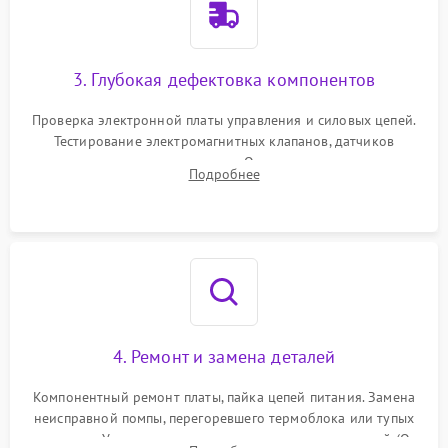
3. Глубокая дефектовка компонентов
Проверка электронной платы управления и силовых цепей.
Тестирование электромагнитных клапанов, датчиков
температуры и расходомера. Оценка степени износа
Подробнее
жерновов кофемолки, уплотнительных колец гидросистемы
и шестерней редуктора.
4. Ремонт и замена деталей
Компонентный ремонт платы, пайка цепей питания. Замена
неисправной помпы, перегоревшего термоблока или тупых
жерновов. Установка новых силиконовых уплотнителей (O-