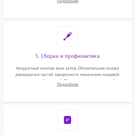
Подробнее
ring) и тефлоновых трубок для надежного устранения
протечек.
5. Сборка и профилактика
Аккуратный монтаж всех узлов. Обязательная смазка
движущихся частей заварочного механизма пищевой
силиконовой смазкой. Проведение программной
Подробнее
декальцинации и очистки системы от кофейных масел.
Надежная фиксация всех соединений.