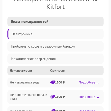
Kitfort
Виды неисправностей
Электроника
Проблемы с кофе и заварочным блоком
Механические повреждения
Неисправности
Стоимость
Прочие неисправности
Не нагревается вода
1500 ₽
Подробнее →
Включение и работа
Не работает насос подачи
Проблемы с водой
1800 ₽
Подробнее →
воды
Проблемы с капучинатором и паром