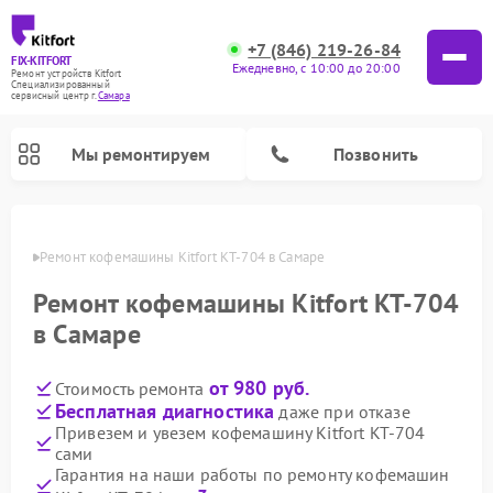
+7 (846) 219-26-84
FIX-KITFORT
Ежедневно, с 10:00 до 20:00
Ремонт устройств Kitfort
Специализированный
cервисный центр г.
Самара
Мы ремонтируем
Позвонить
амаре
Ремонт кофемашины Kitfort KT-704 в Самаре
Ремонт кофемашины Kitfort KT-704
в Самаре
от 980 руб.
Стоимость ремонта
Бесплатная диагностика
даже при отказе
Привезем и увезем кофемашину Kitfort KT-704
сами
Ремонт вертикальных пылесосов Kitfort
Ремонт роботов-пылесосов Kitfort
Ремонт индукционных плит Kitfort
Ремонт увлажнителей воздуха Kitfort
Ремонт роботов-стеклоочистителей Kitfort
Ремонт планетарных миксеров Kitfort
Ремонт очистителей воздуха Kitfort
Ремонт гладильных систем Kitfort
Гарантия на наши работы по ремонту кофемашин