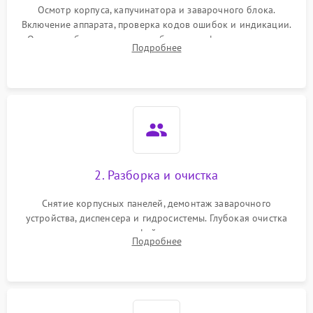
Осмотр корпуса, капучинатора и заварочного блока.
Включение аппарата, проверка кодов ошибок и индикации.
Оценка работы помпы, термоблока и кофемолки на слух.
Подробнее
Измерение температуры и давления воды для выявления
локализации поломки.
2. Разборка и очистка
Снятие корпусных панелей, демонтаж заварочного
устройства, диспенсера и гидросистемы. Глубокая очистка
внутренних узлов от кофейных масел, жмыха и накипи.
Подробнее
Промывка дренажных каналов и фильтров с использованием
специализированной химии.