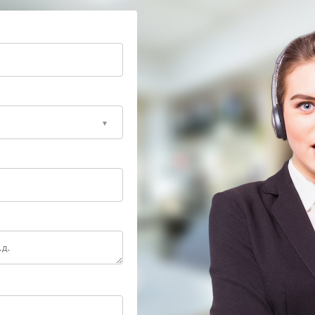
 в сервисный центр Kitfort. Там специалисты
 проведут необходимый ремонт.
нальное обслуживание
нентов или загрязнением паровой системы внутри
вис FIX-KITFORT, где выполняется комплексный
вернуть стабильное давление пара и нормальную