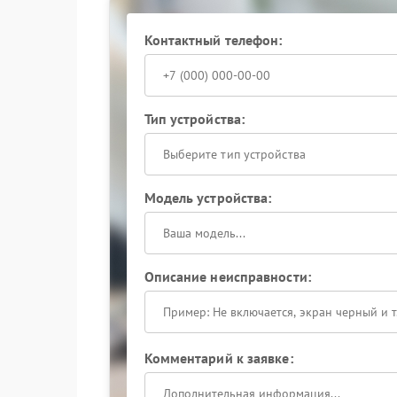
Если результат не изменился, стоит обратиться
определят состояние внутренних элементов и
Контактный телефон:
Когда требуется профессио
Иногда слабая пена связана с износом компо
корпуса. В такой ситуации рекомендуется сер
Тип устройства:
ремонт и очистка механизмов. Это позволяет 
работу капучинатора.
Выберите тип устройства
Модель устройства:
Описание неисправности:
Комментарий к заявке: