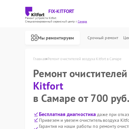
FIX-KITFORT
Ремонт устройств Kitfort
Специализированный cервисный центр г.
Самара
Мы ремонтируем
Срочный ремонт
Це
Главная
Ремонт очистителей воздуха Kitfort в Самаре
Ремонт очистителей
Kitfort
в Самаре от 700 руб
Бесплатная диагностика
даже при отказ
Привезем и увезем очиститель воздуха Kitf
Гарантия на наши работы по ремонту очисти
Ремонт роботов-пылесосов Kitfort
Ремонт парогенераторов Kitfort
Ремонт вертикальных пылесосов Kitfort
Ремонт планетарных миксеров Kitfort
Ремонт индукционных плит Kitfort
Ремонт роботов-стеклоочистителей Kitfort
Ремонт увлажнителей воздуха Kitfort
Ремонт велотренажеров Kitfort
Ремонт гладильных систем Kitfort
Ремонт беговых дорожек Kitfort