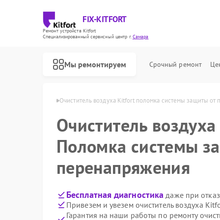
FIX-KITFORT
Ремонт устройств Kitfort
Специализированный cервисный центр г.
Самара
Мы ремонтируем
Срочный ремонт
Це
уха Kitfort в Самаре
Очиститель воздуха Kitfort поломка системы защиты от
Очиститель воздух
Поломка системы з
перенапряжения
Бесплатная диагностика
даже при отказ
Привезем и увезем очиститель воздуха Kitf
Гарантия на наши работы по ремонту очисти
Ремонт роботов-пылесосов Kitfort
Ремонт парогенераторов Kitfort
Ремонт вертикальных пылесосов Kitfort
Ремонт планетарных миксеров Kitfort
Ремонт индукционных плит Kitfort
Ремонт роботов-стеклоочистителей Kitfort
Ремонт увлажнителей воздуха Kitfort
Ремонт велотренажеров Kitfort
Ремонт гладильных систем Kitfort
Ремонт беговых дорожек Kitfort