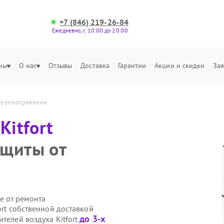
+7 (846) 219-26-84
Ежедневно, с 10:00 до 20:00
ны
О нас
Отзывы
Доставка
Гарантии
Акции и скидки
Зая
 перенапряжения
а
Kitfort
ащиты от
е от ремонта
ort собственной доставкой
до 3-х
телей воздуха Kitfort