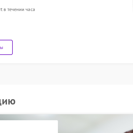
t в течении часа
ны
цию