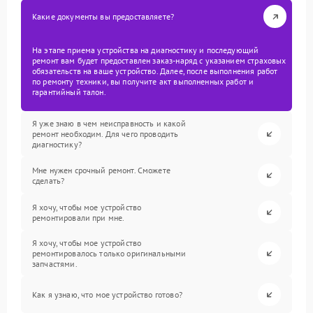
Какие документы вы предоставляете?
На этапе приема устройства на диагностику и последующий
ремонт вам будет предоставлен заказ-наряд с указанием страховых
обязательств на ваше устройство. Далее, после выполнения работ
по ремонту техники, вы получите акт выполненных работ и
гарантийный талон.
Я уже знаю в чем неисправность и какой
ремонт необходим. Для чего проводить
диагностику?
Мне нужен срочный ремонт. Сможете
сделать?
Я хочу, чтобы мое устройство
ремонтировали при мне.
Я хочу, чтобы мое устройство
ремонтировалось только оригинальными
запчастями.
Как я узнаю, что мое устройство готово?