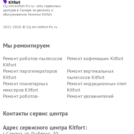
СЦ smr.kitfort-fix.ru - сеть сервисных
центров в Самаре по ремонту и
обслуживанию техники Kitfort
2021-2026 © СЦ smr.kitfort-fix.ru
Мы ремонтируем
Ремонт роботов-пылесосов
Ремонт кофемашин Kitfort
Kitfort
Ремонт парогенераторов
Ремонт вертикальных
Kitfort
пылесосов Kitfort
Ремонт планетарных
Ремонт индукционных плит
миксеров Kitfort
Kitfort
Ремонт роботов-
Ремонт увлажнителей
стеклоочистителей Kitfort
воздуха Kitfort
Ремонт очистителей воздуха
Ремонт велотренажеров
Контакты сервис центра
Kitfort
Kitfort
Ремонт гладильных систем
Ремонт беговых дорожек
Адрес сервисного центра Kitfort:
Kitfort
Kitfort
г. Самара, ул. Дыбенко, 30