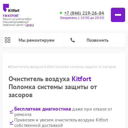
+7 (846) 219-26-84
FIX-KITFORT
Ежедневно, с 10:00 до 20:00
Ремонт устройств Kitfort
Специализированный
cервисный центр г.
Самара
Мы ремонтируем
Позвонить
амаре
Очиститель воздуха Kitfort поломка системы защиты от засоров
Очиститель воздуха
Kitfort
Поломка системы защиты от
засоров
Бесплатная диагностика
даже при отказе от
ремонта
Ремонт роботов-стеклоочистителей Kitfort
Ремонт роботов-пылесосов Kitfort
Ремонт планетарных миксеров Kitfort
Ремонт вертикальных пылесосов Kitfort
Ремонт индукционных плит Kitfort
Ремонт увлажнителей воздуха Kitfort
Ремонт гладильных систем Kitfort
Привезем и увезем очиститель воздуха Kitfort
собственной доставкой