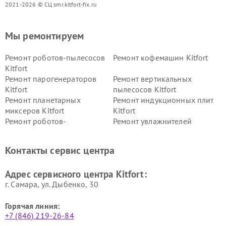
2021-2026 © СЦ smr.kitfort-fix.ru
Мы ремонтируем
Ремонт роботов-пылесосов
Ремонт кофемашин Kitfort
Kitfort
Ремонт парогенераторов
Ремонт вертикальных
Kitfort
пылесосов Kitfort
Ремонт планетарных
Ремонт индукционных плит
миксеров Kitfort
Kitfort
Ремонт роботов-
Ремонт увлажнителей
стеклоочистителей Kitfort
воздуха Kitfort
Ремонт очистителей воздуха
Ремонт велотренажеров
Контакты сервис центра
Kitfort
Kitfort
Ремонт гладильных систем
Ремонт беговых дорожек
Адрес сервисного центра Kitfort:
Kitfort
Kitfort
г. Самара, ул. Дыбенко, 30
Горячая линия:
+7 (846) 219-26-84