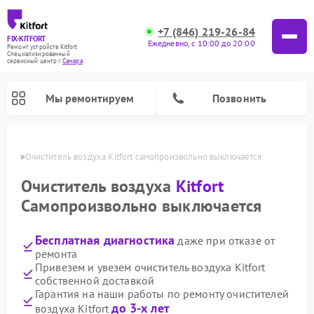
+7 (846) 219-26-84
FIX-KITFORT
Ежедневно, с 10:00 до 20:00
Ремонт устройств Kitfort
Специализированный
cервисный центр г.
Самара
Мы ремонтируем
Позвонить
амаре
Очиститель воздуха Kitfort самопроизвольно выключается
Очиститель воздуха
Kitfort
Самопроизвольно выключается
Бесплатная диагностика
даже при отказе от
ремонта
Привезем и увезем очиститель воздуха Kitfort
собственной доставкой
Ремонт роботов-стеклоочистителей Kitfort
Ремонт роботов-пылесосов Kitfort
Ремонт планетарных миксеров Kitfort
Ремонт вертикальных пылесосов Kitfort
Ремонт индукционных плит Kitfort
Ремонт увлажнителей воздуха Kitfort
Ремонт гладильных систем Kitfort
Гарантия на наши работы по ремонту очистителей
до 3-х лет
воздуха Kitfort