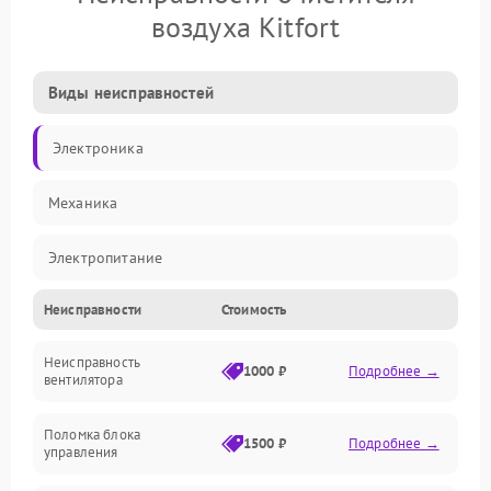
воздуха Kitfort
Виды неисправностей
Электроника
Механика
Электропитание
Неисправности
Стоимость
Фильтры
Неисправность
Механические повреждения
1000 ₽
Подробнее →
вентилятора
Управление
Поломка блока
1500 ₽
Подробнее →
управления
Датчики