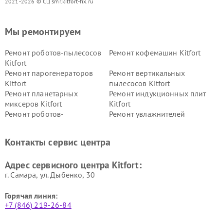
2021-2026 © СЦ smr.kitfort-fix.ru
Мы ремонтируем
Ремонт роботов-пылесосов
Ремонт кофемашин Kitfort
Kitfort
Ремонт парогенераторов
Ремонт вертикальных
Kitfort
пылесосов Kitfort
Ремонт планетарных
Ремонт индукционных плит
миксеров Kitfort
Kitfort
Ремонт роботов-
Ремонт увлажнителей
стеклоочистителей Kitfort
воздуха Kitfort
Ремонт очистителей воздуха
Ремонт велотренажеров
Контакты сервис центра
Kitfort
Kitfort
Ремонт гладильных систем
Ремонт беговых дорожек
Адрес сервисного центра Kitfort:
Kitfort
Kitfort
г. Самара, ул. Дыбенко, 30
Горячая линия:
+7 (846) 219-26-84