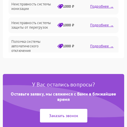
Неисправность системы
1000 ₽
Подробнее →
ионизации
Сеть
Неисправность системы
1000 ₽
Подробнее →
защиты от перегрузок
Поломка системы
автоматического
1000 ₽
Подробнее →
отключения
Неисправность системы
защиты от короткого
1000 ₽
Подробнее →
замыкания
У Вас остались вопросы?
Повреждение системы
1000 ₽
Подробнее →
защиты от перегрева
Оставьте заявку, мы свяжемся с Вами в ближайшее
время
Неисправность системы
защиты от
1000 ₽
Подробнее →
Заказать звонок
перенапряжения