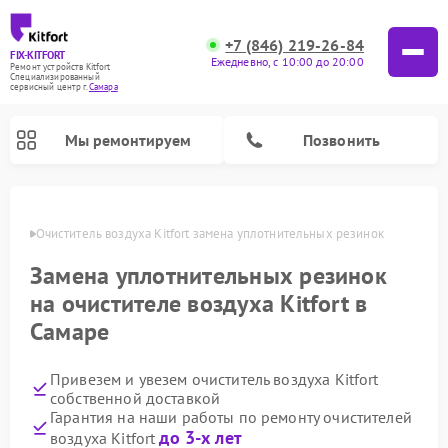
+7 (846) 219-26-84
FIX-KITFORT
Ежедневно, с 10:00 до 20:00
Ремонт устройств Kitfort
Специализированный
cервисный центр г.
Самара
Мы ремонтируем
Позвонить
амаре
Очиститель воздуха Kitfort замена уплотнительных резинок
Замена уплотнительных резинок
на очистителе воздуха Kitfort в
Самаре
Привезем и увезем очиститель воздуха Kitfort
собственной доставкой
Ремонт роботов-стеклоочистителей Kitfort
Ремонт роботов-пылесосов Kitfort
Ремонт планетарных миксеров Kitfort
Ремонт вертикальных пылесосов Kitfort
Ремонт индукционных плит Kitfort
Ремонт увлажнителей воздуха Kitfort
Ремонт гладильных систем Kitfort
Гарантия на наши работы по ремонту очистителей
до 3-х лет
воздуха Kitfort