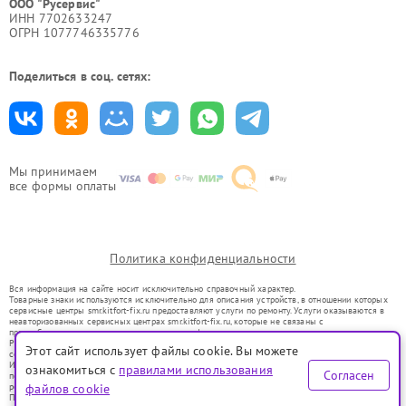
ООО "Русервис"
ИНН 7702633247
ОГРН 1077746335776
Поделиться в соц. сетях:
Мы принимаем
все формы оплаты
Политика конфиденциальности
Вся информация на сайте носит исключительно справочный характер.
Товарные знаки используются исключительно для описания устройств, в отношении которых
сервисные центры smr.kitfort-fix.ru предоставляют услуги по ремонту. Услуги оказываются в
неавторизованных сервисных центрах smr.kitfort-fix.ru, которые не связаны с
правообладателями товарных знаков или их официальными представителями.
Ремонт осуществляется для устройств, уже введенных в гражданский оборот в соответствии
Этот сайт использует файлы cookie. Вы можете
со статьей 1487 ГК РФ.
Использование товарных знаков не преследует цели индивидуализации услуг или введения
ознакомиться с
правилами использования
Согласен
потребителей в заблуждение, а служит для информирования о предоставляемых услугах по
ремонту техники указанных брендов.
файлов cookie
Представленная на сайте информация не является публичной офертой, определяемой