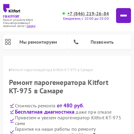
+7 (846) 219-26-84
FIX-KITFORT
Ежедневно, с 10:00 до 20:00
Ремонт устройств Kitfort
Специализированный
cервисный центр г.
Самара
Мы ремонтируем
Позвонить
амаре
Ремонт парогенератора Kitfort КТ-975 в Самаре
Ремонт парогенератора Kitfort
КТ-975 в Самаре
от 480 руб.
Стоимость ремонта
Бесплатная диагностика
даже при отказе
Привезем и увезем парогенератор Kitfort КТ-975
сами
Ремонт вертикальных пылесосов Kitfort
Ремонт роботов-пылесосов Kitfort
Ремонт индукционных плит Kitfort
Ремонт увлажнителей воздуха Kitfort
Ремонт роботов-стеклоочистителей Kitfort
Ремонт планетарных миксеров Kitfort
Ремонт очистителей воздуха Kitfort
Ремонт гладильных систем Kitfort
Гарантия на наши работы по ремонту