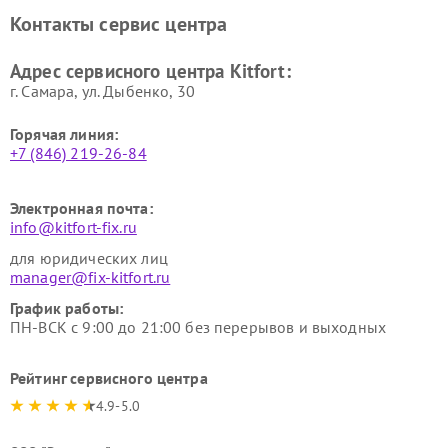
Ремонт очистителей воздуха
Ремонт велотренажеров
Контакты сервис центра
Kitfort
Kitfort
Ремонт гладильных систем
Ремонт беговых дорожек
Адрес сервисного центра Kitfort:
Kitfort
Kitfort
г. Самара, ул. Дыбенко, 30
Горячая линия:
+7 (846) 219-26-84
Электронная почта:
info@kitfort-fix.ru
для юридических лиц
manager@fix-kitfort.ru
График работы:
ПН-ВСК с 9:00 до 21:00 без перерывов и выходных
Рейтинг сервисного центра
4.9-5.0