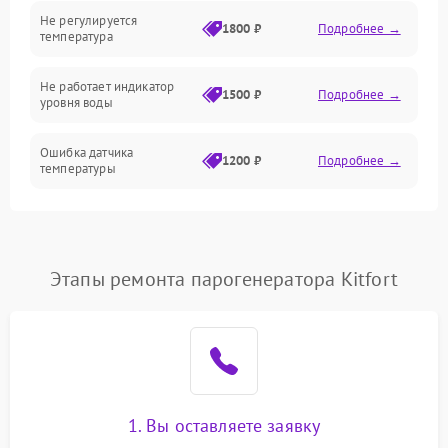
Не регулируется
1800 ₽
Подробнее →
температура
Не работает индикатор
1500 ₽
Подробнее →
уровня воды
Ошибка датчика
1200 ₽
Подробнее →
температуры
Не работает индикатор
1000 ₽
Подробнее →
Ошибка платы управления
1500 ₽
Подробнее →
Этапы ремонта парогенератора Kitfort
Сбой режима работы
1200 ₽
Подробнее →
Не сохраняет настройки
1200 ₽
Подробнее →
Не включается
1500 ₽
Подробнее →
1. Вы оставляете заявку