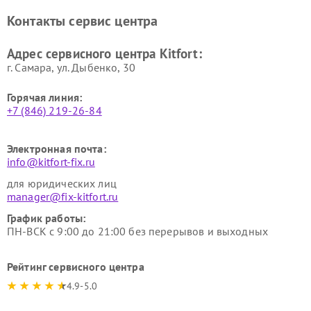
Ремонт очистителей воздуха
Ремонт велотренажеров
Контакты сервис центра
Kitfort
Kitfort
Ремонт гладильных систем
Ремонт беговых дорожек
Адрес сервисного центра Kitfort:
Kitfort
Kitfort
г. Самара, ул. Дыбенко, 30
Горячая линия:
+7 (846) 219-26-84
Электронная почта:
info@kitfort-fix.ru
для юридических лиц
manager@fix-kitfort.ru
График работы:
ПН-ВСК с 9:00 до 21:00 без перерывов и выходных
Рейтинг сервисного центра
4.9-5.0