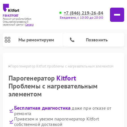
+7 (846) 219-26-84
FIX-KITFORT
Ежедневно, с 10:00 до 20:00
Ремонт устройств Kitfort
Специализированный
cервисный центр г.
Самара
Мы ремонтируем
Позвонить
амаре
Парогенератор Kitfort проблемы с нагревательным элементом
Парогенератор
Kitfort
Проблемы с нагревательным
элементом
Бесплатная диагностика
даже при отказе от
ремонта
Ремонт вертикальных пылесосов Kitfort
Ремонт роботов-пылесосов Kitfort
Ремонт индукционных плит Kitfort
Ремонт увлажнителей воздуха Kitfort
Ремонт роботов-стеклоочистителей Kitfort
Ремонт планетарных миксеров Kitfort
Ремонт очистителей воздуха Kitfort
Ремонт гладильных систем Kitfort
Привезем и увезем парогенератор Kitfort
собственной доставкой