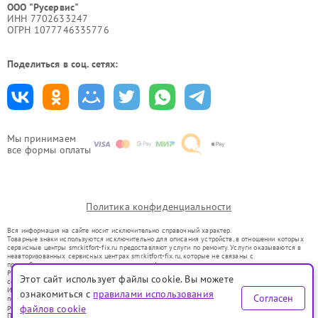
ООО "Русервис"
ИНН 7702633247
ОГРН 1077746335776
Поделиться в соц. сетях:
Мы принимаем
все формы оплаты
Политика конфиденциальности
Вся информация на сайте носит исключительно справочный характер.
Товарные знаки используются исключительно для описания устройств, в отношении которых
сервисные центры smr.kitfort-fix.ru предоставляют услуги по ремонту. Услуги оказываются в
неавторизованных сервисных центрах smr.kitfort-fix.ru, которые не связаны с
правообладателями товарных знаков или их официальными представителями.
Ремонт осуществляется для устройств, уже введенных в гражданский оборот в соответствии
Этот сайт использует файлы cookie. Вы можете
со статьей 1487 ГК РФ.
Использование товарных знаков не преследует цели индивидуализации услуг или введения
ознакомиться с
правилами использования
Согласен
потребителей в заблуждение, а служит для информирования о предоставляемых услугах по
ремонту техники указанных брендов.
файлов cookie
Представленная на сайте информация не является публичной офертой, определяемой