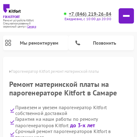
+7 (846) 219-26-84
FIX-KITFORT
Ежедневно, с 10:00 до 20:00
Ремонт устройств Kitfort
Специализированный
cервисный центр г.
Самара
Мы ремонтируем
Позвонить
амаре
Парогенератор Kitfort ремонт материнской платы
Ремонт материнской платы на
парогенераторе Kitfort в Самаре
Привезем и увезем парогенератор Kitfort
собственной доставкой
Гарантия на наши работы по ремонту
до 3-х лет
парогенераторов Kitfort
Ремонт вертикальных пылесосов Kitfort
Ремонт роботов-пылесосов Kitfort
Ремонт индукционных плит Kitfort
Ремонт увлажнителей воздуха Kitfort
Ремонт роботов-стеклоочистителей Kitfort
Ремонт планетарных миксеров Kitfort
Ремонт очистителей воздуха Kitfort
Ремонт гладильных систем Kitfort
Срочный ремонт парогенераторов Kitfort в