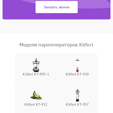
Заказать звонок
Не включается
1500 ₽
Подробнее →
Не подает пар
1800 ₽
Подробнее →
Модели парогенераторов Kitfort
Kitfort КТ-995-1
Kitfort КТ-939
Kitfort КТ-912
Kitfort КТ-937