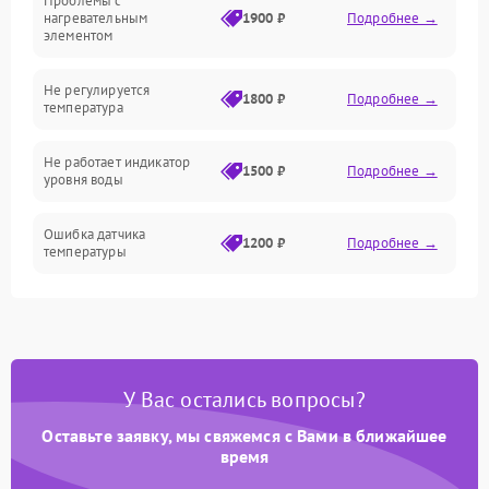
Проблемы с
Механика
нагревательным
1900 ₽
Подробнее →
элементом
Не регулируется
1800 ₽
Подробнее →
температура
Не работает индикатор
1500 ₽
Подробнее →
уровня воды
Ошибка датчика
1200 ₽
Подробнее →
температуры
Не работает индикатор
1000 ₽
Подробнее →
Ошибка платы управления
1500 ₽
Подробнее →
У Вас остались вопросы?
Сбой режима работы
1200 ₽
Подробнее →
Оставьте заявку, мы свяжемся с Вами в ближайшее
время
Не сохраняет настройки
1200 ₽
Подробнее →