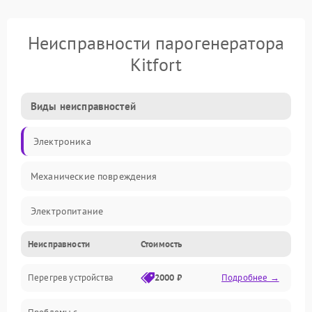
Неисправности парогенератора
Kitfort
Виды неисправностей
Электроника
Механические повреждения
Электропитание
Неисправности
Стоимость
Парообразование
Перегрев устройства
2000 ₽
Подробнее →
Герметичность