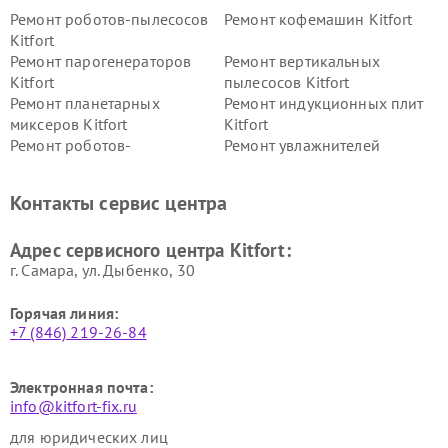
Ремонт роботов-пылесосов
Ремонт кофемашин Kitfort
Kitfort
Ремонт парогенераторов
Ремонт вертикальных
Kitfort
пылесосов Kitfort
Ремонт планетарных
Ремонт индукционных плит
миксеров Kitfort
Kitfort
Ремонт роботов-
Ремонт увлажнителей
стеклоочистителей Kitfort
воздуха Kitfort
Ремонт очистителей воздуха
Ремонт велотренажеров
Контакты сервис центра
Kitfort
Kitfort
Ремонт гладильных систем
Ремонт беговых дорожек
Адрес сервисного центра Kitfort:
Kitfort
Kitfort
г. Самара, ул. Дыбенко, 30
Горячая линия:
+7 (846) 219-26-84
Электронная почта:
info@kitfort-fix.ru
для юридических лиц