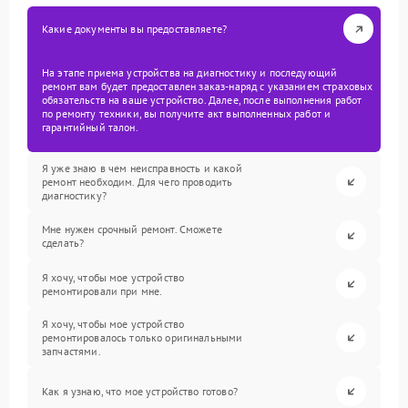
Какие документы вы предоставляете?
На этапе приема устройства на диагностику и последующий
ремонт вам будет предоставлен заказ-наряд с указанием страховых
обязательств на ваше устройство. Далее, после выполнения работ
по ремонту техники, вы получите акт выполненных работ и
гарантийный талон.
Я уже знаю в чем неисправность и какой
ремонт необходим. Для чего проводить
диагностику?
Мне нужен срочный ремонт. Сможете
сделать?
Я хочу, чтобы мое устройство
ремонтировали при мне.
Я хочу, чтобы мое устройство
ремонтировалось только оригинальными
запчастями.
Как я узнаю, что мое устройство готово?