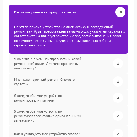
Какие документы вы предоставляете?
На этапе приема устройства на диагностику и последующий
ремонт вам будет предоставлен заказ-наряд с указанием страховых
обязательств на ваше устройство. Далее, после выполнения работ
по ремонту техники, вы получите акт выполненных работ и
гарантийный талон.
Я уже знаю в чем неисправность и какой
ремонт необходим. Для чего проводить
диагностику?
Мне нужен срочный ремонт. Сможете
сделать?
Я хочу, чтобы мое устройство
ремонтировали при мне.
Я хочу, чтобы мое устройство
ремонтировалось только оригинальными
запчастями.
Как я узнаю, что мое устройство готово?