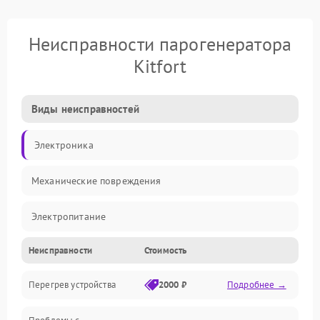
Неисправности парогенератора
Kitfort
Виды неисправностей
Электроника
Механические повреждения
Электропитание
Неисправности
Стоимость
Парообразование
Перегрев устройства
2000 ₽
Подробнее →
Герметичность