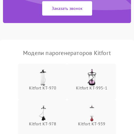
Заказать звонок
Не включается
1500 ₽
Подробнее →
Не подает пар
1800 ₽
Подробнее →
Модели парогенераторов Kitfort
Kitfort КТ-970
Kitfort КТ-995-1
Kitfort КТ-978
Kitfort КТ-939