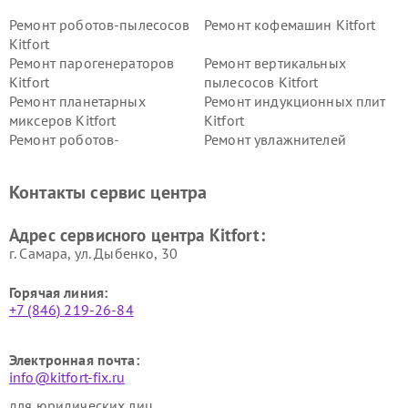
Ремонт роботов-пылесосов
Ремонт кофемашин Kitfort
Kitfort
Ремонт парогенераторов
Ремонт вертикальных
Kitfort
пылесосов Kitfort
Ремонт планетарных
Ремонт индукционных плит
миксеров Kitfort
Kitfort
Ремонт роботов-
Ремонт увлажнителей
стеклоочистителей Kitfort
воздуха Kitfort
Ремонт очистителей воздуха
Ремонт велотренажеров
Контакты сервис центра
Kitfort
Kitfort
Ремонт гладильных систем
Ремонт беговых дорожек
Адрес сервисного центра Kitfort:
Kitfort
Kitfort
г. Самара, ул. Дыбенко, 30
Горячая линия:
+7 (846) 219-26-84
Электронная почта:
info@kitfort-fix.ru
для юридических лиц