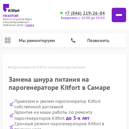
+7 (846) 219-26-84
FIX-KITFORT
Ежедневно, с 10:00 до 20:00
Ремонт устройств Kitfort
Специализированный
cервисный центр г.
Самара
Мы ремонтируем
Позвонить
амаре
Парогенератор Kitfort замена шнура питания
Замена шнура питания на
парогенераторе Kitfort в Самаре
Привезем и увезем парогенератор Kitfort
собственной доставкой
Гарантия на наши работы по ремонту
до 3-х лет
парогенераторов Kitfort
Ремонт вертикальных пылесосов Kitfort
Ремонт роботов-пылесосов Kitfort
Ремонт индукционных плит Kitfort
Ремонт увлажнителей воздуха Kitfort
Ремонт роботов-стеклоочистителей Kitfort
Ремонт планетарных миксеров Kitfort
Ремонт очистителей воздуха Kitfort
Ремонт гладильных систем Kitfort
Срочный ремонт парогенераторов Kitfort в