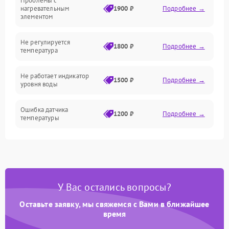
Проблемы с
Механика
нагревательным
1900 ₽
Подробнее →
элементом
Не регулируется
1800 ₽
Подробнее →
температура
Не работает индикатор
1500 ₽
Подробнее →
уровня воды
Ошибка датчика
1200 ₽
Подробнее →
температуры
Не работает индикатор
1000 ₽
Подробнее →
Ошибка платы управления
1500 ₽
Подробнее →
У Вас остались вопросы?
Сбой режима работы
1200 ₽
Подробнее →
Оставьте заявку, мы свяжемся с Вами в ближайшее
время
Не сохраняет настройки
1200 ₽
Подробнее →