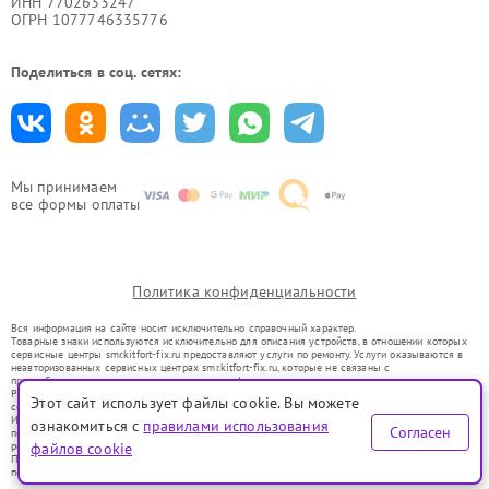
ИНН 7702633247
ОГРН 1077746335776
Поделиться в соц. сетях:
Мы принимаем
все формы оплаты
Политика конфиденциальности
Вся информация на сайте носит исключительно справочный характер.
Товарные знаки используются исключительно для описания устройств, в отношении которых
сервисные центры smr.kitfort-fix.ru предоставляют услуги по ремонту. Услуги оказываются в
неавторизованных сервисных центрах smr.kitfort-fix.ru, которые не связаны с
правообладателями товарных знаков или их официальными представителями.
Ремонт осуществляется для устройств, уже введенных в гражданский оборот в соответствии
Этот сайт использует файлы cookie. Вы можете
со статьей 1487 ГК РФ.
Использование товарных знаков не преследует цели индивидуализации услуг или введения
ознакомиться с
правилами использования
Согласен
потребителей в заблуждение, а служит для информирования о предоставляемых услугах по
ремонту техники указанных брендов.
файлов cookie
Представленная на сайте информация не является публичной офертой, определяемой
положениями Статьи 437(2) Гражданского кодекса РФ