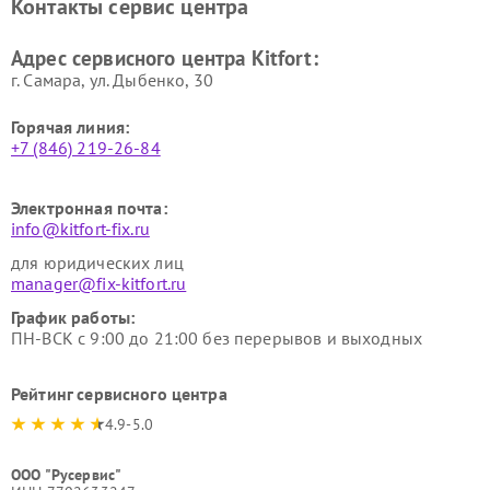
Контакты сервис центра
Kitfort
Kitfort
Ремонт гладильных систем
Ремонт беговых дорожек
Адрес сервисного центра Kitfort:
Kitfort
Kitfort
г. Самара, ул. Дыбенко, 30
Горячая линия:
+7 (846) 219-26-84
Электронная почта:
info@kitfort-fix.ru
для юридических лиц
manager@fix-kitfort.ru
График работы:
ПН-ВСК с 9:00 до 21:00 без перерывов и выходных
Рейтинг сервисного центра
4.9-5.0
ООО "Русервис"