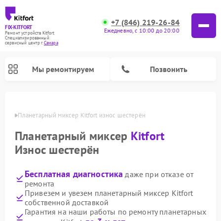
+7 (846) 219-26-84
FIX-KITFORT
Ежедневно, с 10:00 до 20:00
Ремонт устройств Kitfort
Специализированный
cервисный центр г.
Самара
Мы ремонтируем
Позвонить
амаре
Планетарный миксер Kitfort износ шестерён
Планетарный миксер
Kitfort
Износ шестерён
Бесплатная диагностика
даже при отказе от
ремонта
Привезем и увезем планетарный миксер Kitfort
собственной доставкой
Ремонт роботов-пылесосов Kitfort
Ремонт индукционных плит Kitfort
Ремонт увлажнителей воздуха Kitfort
Ремонт роботов-стеклоочистителей Kitfort
Ремонт вертикальных пылесосов Kitfort
Ремонт очистителей воздуха Kitfort
Ремонт гладильных систем Kitfort
Гарантия на наши работы по ремонту планетарных