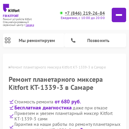
+7 (846) 219-26-84
FIX-KITFORT
Ежедневно, с 10:00 до 20:00
Ремонт устройств Kitfort
Специализированный
cервисный центр г.
Самара
Мы ремонтируем
Позвонить
амаре
Ремонт планетарного миксера Kitfort КТ-1339-3 в Самаре
Ремонт планетарного миксера
Kitfort КТ-1339-3 в Самаре
от 680 руб.
Стоимость ремонта
Бесплатная диагностика
даже при отказе
Привезем и увезем планетарный миксер Kitfort
КТ-1339-3 сами
Ремонт роботов-пылесосов Kitfort
Ремонт индукционных плит Kitfort
Ремонт увлажнителей воздуха Kitfort
Ремонт роботов-стеклоочистителей Kitfort
Ремонт вертикальных пылесосов Kitfort
Ремонт очистителей воздуха Kitfort
Ремонт гладильных систем Kitfort
Гарантия на наши работы по ремонту планетарных