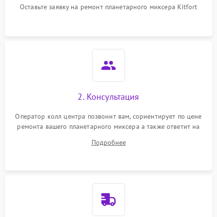
1000 ₽
Подробнее →
защиты от перегрузок
Оставьте заявку на ремонт планетарного миксера Kitfort
Неисправность системы
1000 ₽
Подробнее →
защиты от перегрева
Поломка системы защиты
1000 ₽
Подробнее →
от перенапряжения
Поломка системы защиты
2. Консультация
1000 ₽
Подробнее →
от замыкания
Оператор колл центра позвонит вам, сориентирует по цене
ремонта вашего планетарного миксера а также ответит на
все ваши вопросы.
Подробнее