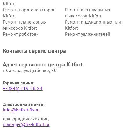
Kitfort
Ремонт парогенераторов
Ремонт вертикальных
Kitfort
пылесосов Kitfort
Ремонт планетарных
Ремонт индукционных плит
миксеров Kitfort
Kitfort
Ремонт роботов-
Ремонт увлажнителей
стеклоочистителей Kitfort
воздуха Kitfort
Ремонт очистителей воздуха
Ремонт велотренажеров
Контакты сервис центра
Kitfort
Kitfort
Ремонт гладильных систем
Ремонт беговых дорожек
Адрес сервисного центра Kitfort:
Kitfort
Kitfort
г. Самара, ул. Дыбенко, 30
Горячая линия:
+7 (846) 219-26-84
Электронная почта:
info@kitfort-fix.ru
для юридических лиц
manager@fix-kitfort.ru