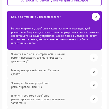
Вопросы по ремонту планетарных миксеров
Какие документы вы предоставляете?
На этапе приема устройства на диагностику и последующий
ремонт вам будет предоставлен заказ-наряд с указанием страховых
обязательств на ваше устройство. Далее, после выполнения работ
по ремонту техники, вы получите акт выполненных работ и
гарантийный талон.
Я уже знаю в чем неисправность и какой
ремонт необходим. Для чего проводить
диагностику?
Мне нужен срочный ремонт. Сможете
сделать?
Я хочу, чтобы мое устройство
ремонтировали при мне.
Я хочу, чтобы мое устройство
ремонтировалось только оригинальными
запчастями.