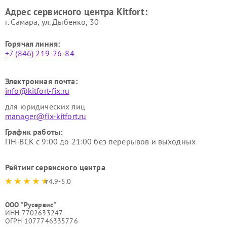
Ремонт гладильных систем
Ремонт беговых дорожек
Адрес сервисного центра Kitfort:
Kitfort
Kitfort
г. Самара, ул. Дыбенко, 30
Горячая линия:
+7 (846) 219-26-84
Электронная почта:
info@kitfort-fix.ru
для юридических лиц
manager@fix-kitfort.ru
График работы:
ПН-ВСК с 9:00 до 21:00 без перерывов и выходных
Рейтинг сервисного центра
4.9-5.0
ООО "Русервис"
ИНН 7702633247
ОГРН 1077746335776