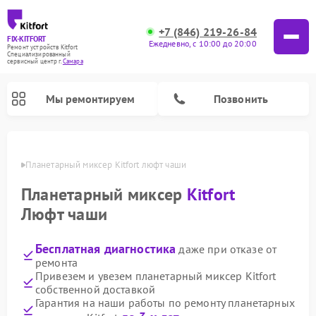
+7 (846) 219-26-84
FIX-KITFORT
Ежедневно, с 10:00 до 20:00
Ремонт устройств Kitfort
Специализированный
cервисный центр г.
Самара
Мы ремонтируем
Позвонить
амаре
Планетарный миксер Kitfort люфт чаши
Планетарный миксер
Kitfort
Люфт чаши
Бесплатная диагностика
даже при отказе от
ремонта
Привезем и увезем планетарный миксер Kitfort
собственной доставкой
Ремонт роботов-пылесосов Kitfort
Ремонт индукционных плит Kitfort
Ремонт увлажнителей воздуха Kitfort
Ремонт роботов-стеклоочистителей Kitfort
Ремонт вертикальных пылесосов Kitfort
Ремонт очистителей воздуха Kitfort
Ремонт гладильных систем Kitfort
Гарантия на наши работы по ремонту планетарных