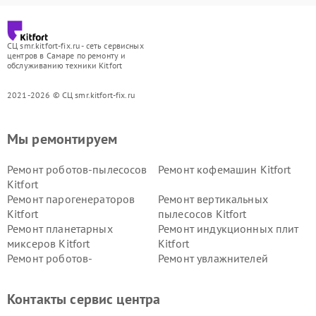
СЦ smr.kitfort-fix.ru - сеть сервисных
центров в Самаре по ремонту и
обслуживанию техники Kitfort
2021-2026 © СЦ smr.kitfort-fix.ru
Мы ремонтируем
Ремонт роботов-пылесосов
Ремонт кофемашин Kitfort
Kitfort
Ремонт парогенераторов
Ремонт вертикальных
Kitfort
пылесосов Kitfort
Ремонт планетарных
Ремонт индукционных плит
миксеров Kitfort
Kitfort
Ремонт роботов-
Ремонт увлажнителей
стеклоочистителей Kitfort
воздуха Kitfort
Ремонт очистителей воздуха
Ремонт велотренажеров
Контакты сервис центра
Kitfort
Kitfort