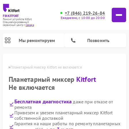
+7 (846) 219-26-84
FIX-KITFORT
Ежедневно, с 10:00 до 20:00
Ремонт устройств Kitfort
Специализированный
cервисный центр г.
Самара
Мы ремонтируем
Позвонить
амаре
Планетарный миксер Kitfort не включается
Планетарный миксер
Kitfort
Не включается
Бесплатная диагностика
даже при отказе от
ремонта
Привезем и увезем планетарный миксер Kitfort
собственной доставкой
Ремонт роботов-пылесосов Kitfort
Ремонт индукционных плит Kitfort
Ремонт увлажнителей воздуха Kitfort
Ремонт роботов-стеклоочистителей Kitfort
Ремонт вертикальных пылесосов Kitfort
Ремонт очистителей воздуха Kitfort
Ремонт гладильных систем Kitfort
Гарантия на наши работы по ремонту планетарных