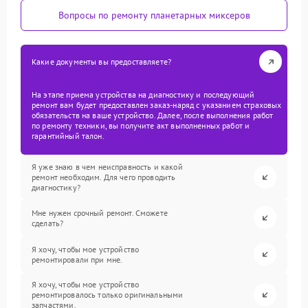
Вопросы по ремонту планетарных миксеров
Какие документы вы предоставляете?
На этапе приема устройства на диагностику и последующий
ремонт вам будет предоставлен заказ-наряд с указанием страховых
обязательств на ваше устройство. Далее, после выполнения работ
по ремонту техники, вы получите акт выполненных работ и
гарантийный талон.
Я уже знаю в чем неисправность и какой
ремонт необходим. Для чего проводить
диагностику?
Мне нужен срочный ремонт. Сможете
сделать?
Я хочу, чтобы мое устройство
ремонтировали при мне.
Я хочу, чтобы мое устройство
ремонтировалось только оригинальными
запчастями.