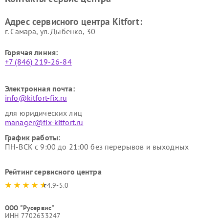
Kitfort
Kitfort
Ремонт гладильных систем
Ремонт беговых дорожек
Адрес сервисного центра Kitfort:
Kitfort
Kitfort
г. Самара, ул. Дыбенко, 30
Горячая линия:
+7 (846) 219-26-84
Электронная почта:
info@kitfort-fix.ru
для юридических лиц
manager@fix-kitfort.ru
График работы:
ПН-ВСК с 9:00 до 21:00 без перерывов и выходных
Рейтинг сервисного центра
4.9-5.0
ООО "Русервис"
ИНН 7702633247