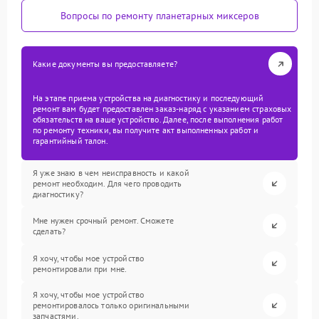
Вопросы по ремонту планетарных миксеров
Какие документы вы предоставляете?
На этапе приема устройства на диагностику и последующий
ремонт вам будет предоставлен заказ-наряд с указанием страховых
обязательств на ваше устройство. Далее, после выполнения работ
по ремонту техники, вы получите акт выполненных работ и
гарантийный талон.
Я уже знаю в чем неисправность и какой
ремонт необходим. Для чего проводить
диагностику?
Мне нужен срочный ремонт. Сможете
сделать?
Я хочу, чтобы мое устройство
ремонтировали при мне.
Я хочу, чтобы мое устройство
ремонтировалось только оригинальными
запчастями.