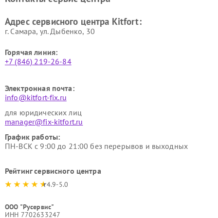
Kitfort
Kitfort
Ремонт гладильных систем
Ремонт беговых дорожек
Адрес сервисного центра Kitfort:
Kitfort
Kitfort
г. Самара, ул. Дыбенко, 30
Горячая линия:
+7 (846) 219-26-84
Электронная почта:
info@kitfort-fix.ru
для юридических лиц
manager@fix-kitfort.ru
График работы:
ПН-ВСК с 9:00 до 21:00 без перерывов и выходных
Рейтинг сервисного центра
4.9-5.0
ООО "Русервис"
ИНН 7702633247