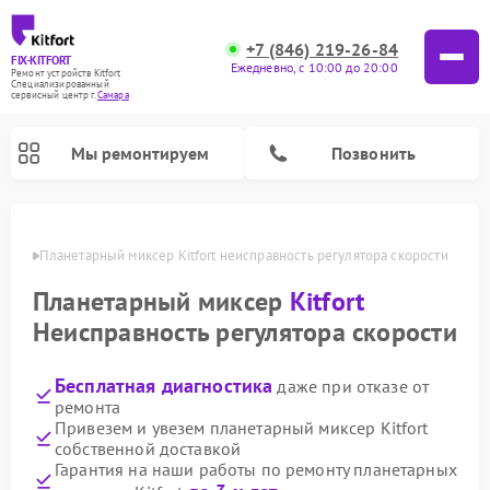
+7 (846) 219-26-84
FIX-KITFORT
Ежедневно, с 10:00 до 20:00
Ремонт устройств Kitfort
Специализированный
cервисный центр г.
Самара
Мы ремонтируем
Позвонить
амаре
Планетарный миксер Kitfort неисправность регулятора скорости
Планетарный миксер
Kitfort
Неисправность регулятора скорости
Бесплатная диагностика
даже при отказе от
ремонта
Привезем и увезем планетарный миксер Kitfort
собственной доставкой
Ремонт роботов-пылесосов Kitfort
Ремонт индукционных плит Kitfort
Ремонт увлажнителей воздуха Kitfort
Ремонт роботов-стеклоочистителей Kitfort
Ремонт вертикальных пылесосов Kitfort
Ремонт очистителей воздуха Kitfort
Ремонт гладильных систем Kitfort
Гарантия на наши работы по ремонту планетарных