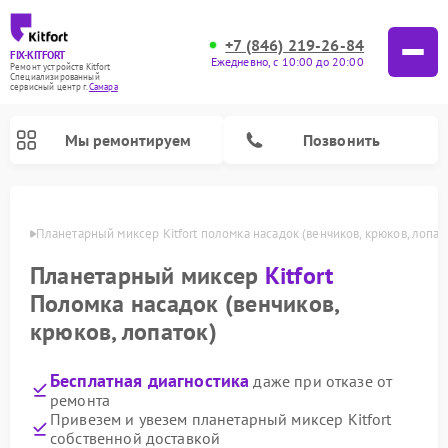
+7 (846) 219-26-84
FIX-KITFORT
Ежедневно, с 10:00 до 20:00
Ремонт устройств Kitfort
Специализированный
cервисный центр г.
Самара
Мы ремонтируем
Позвонить
амаре
Планетарный миксер Kitfort поломка насадок (венчиков, крюков, лопат
Планетарный миксер
Kitfort
Поломка насадок (венчиков,
крюков, лопаток)
Бесплатная диагностика
даже при отказе от
ремонта
Ремонт роботов-пылесосов Kitfort
Ремонт индукционных плит Kitfort
Ремонт увлажнителей воздуха Kitfort
Ремонт роботов-стеклоочистителей Kitfort
Ремонт вертикальных пылесосов Kitfort
Ремонт очистителей воздуха Kitfort
Ремонт гладильных систем Kitfort
Привезем и увезем планетарный миксер Kitfort
собственной доставкой