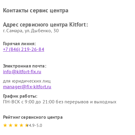
Ремонт очистителей воздуха
Ремонт велотренажеров
Контакты сервис центра
Kitfort
Kitfort
Ремонт гладильных систем
Ремонт беговых дорожек
Адрес сервисного центра Kitfort:
Kitfort
Kitfort
г. Самара, ул. Дыбенко, 30
Горячая линия:
+7 (846) 219-26-84
Электронная почта:
info@kitfort-fix.ru
для юридических лиц
manager@fix-kitfort.ru
График работы:
ПН-ВСК с 9:00 до 21:00 без перерывов и выходных
Рейтинг сервисного центра
4.9-5.0