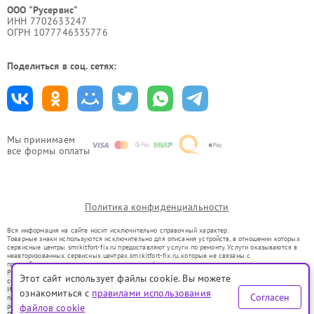
ООО "Русервис"
ИНН 7702633247
ОГРН 1077746335776
Поделиться в соц. сетях:
Мы принимаем
все формы оплаты
Политика конфиденциальности
Вся информация на сайте носит исключительно справочный характер.
Товарные знаки используются исключительно для описания устройств, в отношении которых
сервисные центры smr.kitfort-fix.ru предоставляют услуги по ремонту. Услуги оказываются в
неавторизованных сервисных центрах smr.kitfort-fix.ru, которые не связаны с
правообладателями товарных знаков или их официальными представителями.
Ремонт осуществляется для устройств, уже введенных в гражданский оборот в соответствии
Этот сайт использует файлы cookie. Вы можете
со статьей 1487 ГК РФ.
Использование товарных знаков не преследует цели индивидуализации услуг или введения
ознакомиться с
правилами использования
Согласен
потребителей в заблуждение, а служит для информирования о предоставляемых услугах по
ремонту техники указанных брендов.
файлов cookie