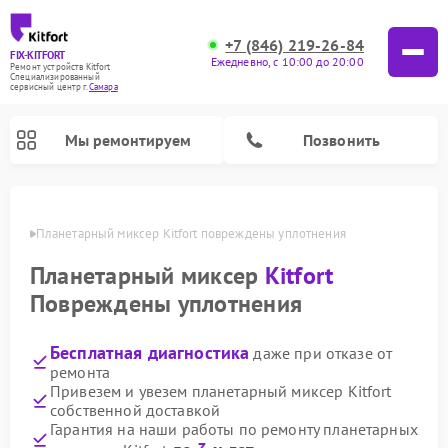
+7 (846) 219-26-84
FIX-KITFORT
Ежедневно, с 10:00 до 20:00
Ремонт устройств Kitfort
Специализированный
cервисный центр г.
Самара
Мы ремонтируем
Позвонить
амаре
Планетарный миксер Kitfort повреждены уплотнения
Планетарный миксер
Kitfort
Повреждены уплотнения
Бесплатная диагностика
даже при отказе от
ремонта
Привезем и увезем планетарный миксер Kitfort
собственной доставкой
Ремонт роботов-пылесосов Kitfort
Ремонт индукционных плит Kitfort
Ремонт увлажнителей воздуха Kitfort
Ремонт роботов-стеклоочистителей Kitfort
Ремонт вертикальных пылесосов Kitfort
Ремонт очистителей воздуха Kitfort
Ремонт гладильных систем Kitfort
Гарантия на наши работы по ремонту планетарных