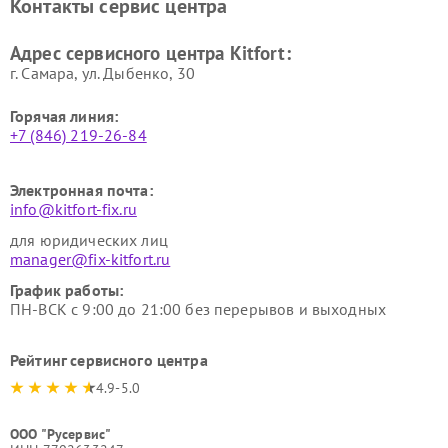
Контакты сервис центра
Kitfort
Kitfort
Ремонт гладильных систем
Ремонт беговых дорожек
Адрес сервисного центра Kitfort:
Kitfort
Kitfort
г. Самара, ул. Дыбенко, 30
Горячая линия:
+7 (846) 219-26-84
Электронная почта:
info@kitfort-fix.ru
для юридических лиц
manager@fix-kitfort.ru
График работы:
ПН-ВСК с 9:00 до 21:00 без перерывов и выходных
Рейтинг сервисного центра
4.9-5.0
ООО "Русервис"