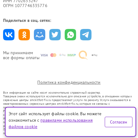
ИНН 7702633247
ОГРН 1077746335776
Поделиться в соц. сетях:
Мы принимаем
все формы оплаты
Политика конфиденциальности
Вся информация на сайте носит исключительно справочный характер.
Товарные знаки используются исключительно для описания устройств, в отношении которых
сервисные центры smr.kitfort-fix.ru предоставляют услуги по ремонту. Услуги оказываются в
неавторизованных сервисных центрах smr.kitfort-fix.ru, которые не связаны с
правообладателями товарных знаков или их официальными представителями.
Ремонт осуществляется для устройств, уже введенных в гражданский оборот в соответствии
Этот сайт использует файлы cookie. Вы можете
со статьей 1487 ГК РФ.
Использование товарных знаков не преследует цели индивидуализации услуг или введения
ознакомиться с
правилами использования
Согласен
потребителей в заблуждение, а служит для информирования о предоставляемых услугах по
ремонту техники указанных брендов.
файлов cookie
Представленная на сайте информация не является публичной офертой, определяемой
положениями Статьи 437(2) Гражданского кодекса РФ