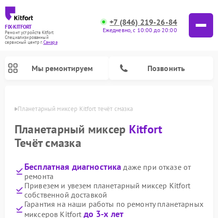
+7 (846) 219-26-84
FIX-KITFORT
Ежедневно, с 10:00 до 20:00
Ремонт устройств Kitfort
Специализированный
cервисный центр г.
Самара
Мы ремонтируем
Позвонить
амаре
Планетарный миксер Kitfort течёт смазка
Планетарный миксер
Kitfort
Течёт смазка
Бесплатная диагностика
даже при отказе от
ремонта
Привезем и увезем планетарный миксер Kitfort
собственной доставкой
Ремонт роботов-пылесосов Kitfort
Ремонт индукционных плит Kitfort
Ремонт увлажнителей воздуха Kitfort
Ремонт роботов-стеклоочистителей Kitfort
Ремонт вертикальных пылесосов Kitfort
Ремонт очистителей воздуха Kitfort
Ремонт гладильных систем Kitfort
Гарантия на наши работы по ремонту планетарных
до 3-х лет
миксеров Kitfort