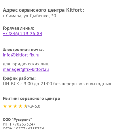
Ремонт гладильных систем
Ремонт беговых дорожек
Адрес сервисного центра Kitfort:
Kitfort
Kitfort
г. Самара, ул. Дыбенко, 30
Горячая линия:
+7 (846) 219-26-84
Электронная почта:
info@kitfort-fix.ru
для юридических лиц
manager@fix-kitfort.ru
График работы:
ПН-ВСК с 9:00 до 21:00 без перерывов и выходных
Рейтинг сервисного центра
4.9-5.0
ООО "Русервис"
ИНН 7702633247
ОГРН 1077746335776