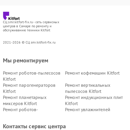
СЦ smr.kitfort-fix.ru - сеть сервисных
центров в Самаре по ремонту и
обслуживанию техники Kitfort
2021-2026 © СЦ smr.kitfort-fix.ru
Мы ремонтируем
Ремонт роботов-пылесосов
Ремонт кофемашин Kitfort
Kitfort
Ремонт парогенераторов
Ремонт вертикальных
Kitfort
пылесосов Kitfort
Ремонт планетарных
Ремонт индукционных плит
миксеров Kitfort
Kitfort
Ремонт роботов-
Ремонт увлажнителей
стеклоочистителей Kitfort
воздуха Kitfort
Ремонт очистителей воздуха
Ремонт велотренажеров
Контакты сервис центра
Kitfort
Kitfort