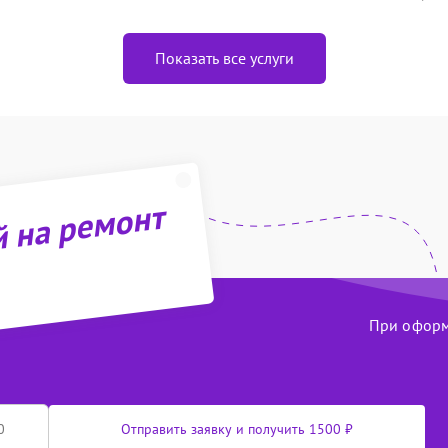
Показать все услуги
й на ремонт
При оформл
Отправить заявку и получить 1500 ₽