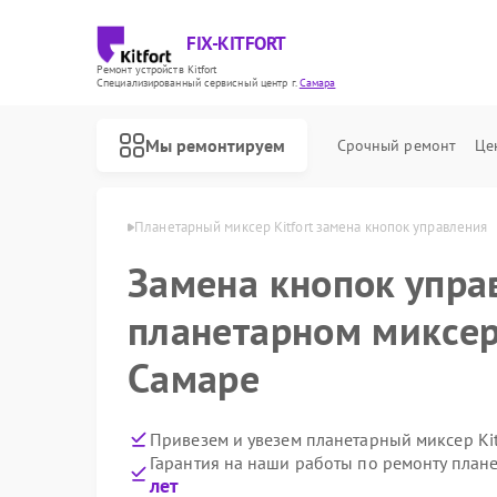
FIX-KITFORT
Ремонт устройств Kitfort
Специализированный cервисный центр г.
Самара
Мы ремонтируем
Срочный ремонт
Це
ов Kitfort в Самаре
Планетарный миксер Kitfort замена кнопок управления
Замена кнопок упра
планетарном миксере
Самаре
Привезем и увезем планетарный миксер Kit
Гарантия на наши работы по ремонту плане
лет
Ремонт роботов-пылесосов Kitfort
Ремонт парогенераторов Kitfort
Ремонт вертикальных пылесосов Kitfort
Ремонт индукционных плит Kitfort
Ремонт роботов-стеклоочистителей Kitfort
Ремонт увлажнителей воздуха Kitfort
Ремонт очистителей воздуха Kitfort
Ремонт велотренажеров Kitfort
Ремонт гладильных систем Kitfort
Ремонт беговых дорожек Kitfort