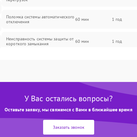
Поломка системы автоматического
60 мин
1 год
отключения
Неисправность системы защиты от
60 мин
1 год
короткого замыкания
Повреждение системы защиты от
60 мин
1 год
перегрева
Неисправность системы защиты от
60 мин
1 год
перенапряжения
У Вас остались вопросы?
Неисправность системы защиты от
60 мин
1 год
Оставьте заявку, мы свяжемся с Вами в ближайшее время
замыкания
Повреждение системы защиты от
Заказать звонок
60 мин
1 год
перегрузок