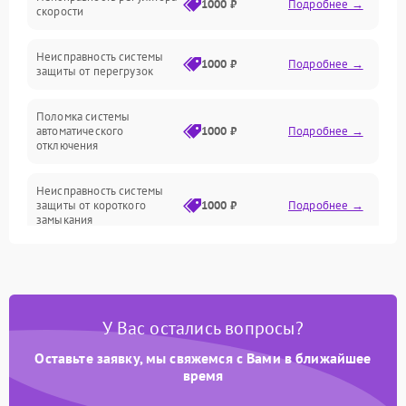
Привод
1000 ₽
Подробнее →
скорости
Неисправность системы
1000 ₽
Подробнее →
защиты от перегрузок
Поломка системы
автоматического
1000 ₽
Подробнее →
отключения
Неисправность системы
защиты от короткого
1000 ₽
Подробнее →
замыкания
Повреждение системы
1000 ₽
Подробнее →
защиты от перегрева
У Вас остались вопросы?
Неисправность системы
защиты от
1000 ₽
Подробнее →
перенапряжения
Оставьте заявку, мы свяжемся с Вами в ближайшее
время
Неисправность системы