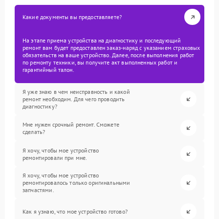
Какие документы вы предоставляете?
На этапе приема устройства на диагностику и последующий
ремонт вам будет предоставлен заказ-наряд с указанием страховых
обязательств на ваше устройство. Далее, после выполнения работ
по ремонту техники, вы получите акт выполненных работ и
гарантийный талон.
Я уже знаю в чем неисправность и какой
ремонт необходим. Для чего проводить
диагностику?
Мне нужен срочный ремонт. Сможете
сделать?
Я хочу, чтобы мое устройство
ремонтировали при мне.
Я хочу, чтобы мое устройство
ремонтировалось только оригинальными
запчастями.
Как я узнаю, что мое устройство готово?