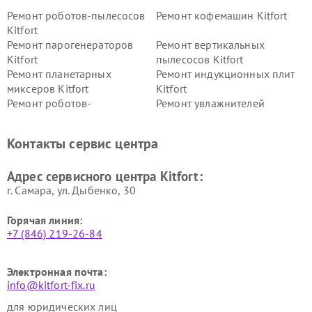
Ремонт роботов-пылесосов
Ремонт кофемашин Kitfort
Kitfort
Ремонт парогенераторов
Ремонт вертикальных
Kitfort
пылесосов Kitfort
Ремонт планетарных
Ремонт индукционных плит
миксеров Kitfort
Kitfort
Ремонт роботов-
Ремонт увлажнителей
стеклоочистителей Kitfort
воздуха Kitfort
Ремонт очистителей воздуха
Ремонт велотренажеров
Контакты сервис центра
Kitfort
Kitfort
Ремонт гладильных систем
Ремонт беговых дорожек
Адрес сервисного центра Kitfort:
Kitfort
Kitfort
г. Самара, ул. Дыбенко, 30
Горячая линия:
+7 (846) 219-26-84
Электронная почта:
info@kitfort-fix.ru
для юридических лиц