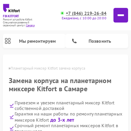
+7 (846) 219-26-84
FIX-KITFORT
Ежедневно, с 10:00 до 20:00
Ремонт устройств Kitfort
Специализированный
cервисный центр г.
Самара
Мы ремонтируем
Позвонить
амаре
Планетарный миксер Kitfort замена корпуса
Замена корпуса на планетарном
миксере Kitfort в Самаре
Привезем и увезем планетарный миксер Kitfort
собственной доставкой
Гарантия на наши работы по ремонту планетарных
до 3-х лет
миксеров Kitfort
Ремонт роботов-пылесосов Kitfort
Ремонт индукционных плит Kitfort
Ремонт увлажнителей воздуха Kitfort
Ремонт роботов-стеклоочистителей Kitfort
Ремонт вертикальных пылесосов Kitfort
Ремонт очистителей воздуха Kitfort
Ремонт гладильных систем Kitfort
Срочный ремонт планетарных миксеров Kitfort в