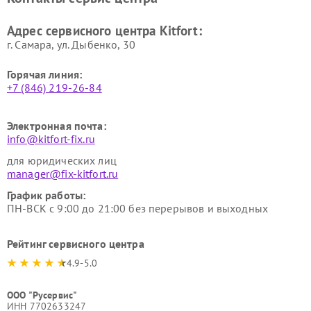
Kitfort
Kitfort
Ремонт гладильных систем
Ремонт беговых дорожек
Адрес сервисного центра Kitfort:
Kitfort
Kitfort
г. Самара, ул. Дыбенко, 30
Горячая линия:
+7 (846) 219-26-84
Электронная почта:
info@kitfort-fix.ru
для юридических лиц
manager@fix-kitfort.ru
График работы:
ПН-ВСК с 9:00 до 21:00 без перерывов и выходных
Рейтинг сервисного центра
4.9-5.0
ООО "Русервис"
ИНН 7702633247