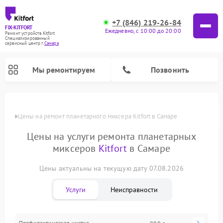
+7 (846) 219-26-84
FIX-KITFORT
Ежедневно, с 10:00 до 20:00
Ремонт устройств Kitfort
Специализированный
cервисный центр г.
Самара
Мы ремонтируем
Позвонить
Цены
Цены на ремонт планетарного миксера Kitfort в Самаре
Цены на услуги ремонта планетарных
миксеров
Kitfort
в Самаре
Цены актуальны на текущую дату 07.08.2026
Услуги
Неисправности
Ремонт роботов-пылесосов Kitfort
Ремонт индукционных плит Kitfort
Ремонт увлажнителей воздуха Kitfort
Ремонт роботов-стеклоочистителей Kitfort
Ремонт вертикальных пылесосов Kitfort
Ремонт очистителей воздуха Kitfort
Ремонт гладильных систем Kitfort
Профилактическая чистка