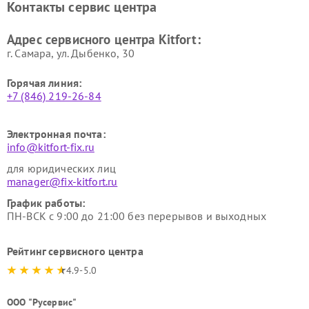
Контакты сервис центра
Kitfort
Kitfort
Ремонт гладильных систем
Ремонт беговых дорожек
Адрес сервисного центра Kitfort:
Kitfort
Kitfort
г. Самара, ул. Дыбенко, 30
Горячая линия:
+7 (846) 219-26-84
Электронная почта:
info@kitfort-fix.ru
для юридических лиц
manager@fix-kitfort.ru
График работы:
ПН-ВСК с 9:00 до 21:00 без перерывов и выходных
Рейтинг сервисного центра
4.9-5.0
ООО "Русервис"