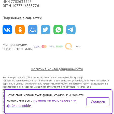
ИНН 7702633247
ОГРН 1077746335776
Поделиться в соц. сетях:
Мы принимаем
все формы оплаты
Политика конфиденциальности
Вся информация на сайте носит исключительно справочный характер.
Товарные знаки используются исключительно для описания устройств, в отношении которых
сервисные центры smr.kitfort-fix.ru предоставляют услуги по ремонту. Услуги оказываются в
неавторизованных сервисных центрах smr.kitfort-fix.ru, которые не связаны с
правообладателями товарных знаков или их официальными представителями.
Ремонт осуществляется для устройств, уже введенных в гражданский оборот в соответствии
Этот сайт использует файлы cookie. Вы можете
со статьей 1487 ГК РФ.
Использование товарных знаков не преследует цели индивидуализации услуг или введения
ознакомиться с
правилами использования
Согласен
потребителей в заблуждение, а служит для информирования о предоставляемых услугах по
ремонту техники указанных брендов.
файлов cookie
Представленная на сайте информация не является публичной офертой, определяемой
положениями Статьи 437(2) Гражданского кодекса РФ