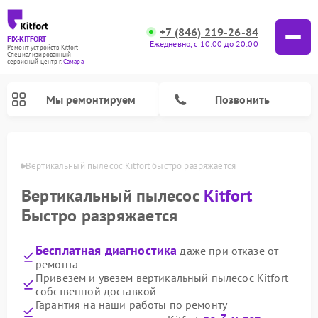
+7 (846) 219-26-84
FIX-KITFORT
Ежедневно, с 10:00 до 20:00
Ремонт устройств Kitfort
Специализированный
cервисный центр г.
Самара
Мы ремонтируем
Позвонить
амаре
Вертикальный пылесос Kitfort быстро разряжается
Вертикальный пылесос
Kitfort
Быстро разряжается
Бесплатная диагностика
даже при отказе от
ремонта
Привезем и увезем вертикальный пылесос Kitfort
собственной доставкой
Ремонт роботов-пылесосов Kitfort
Ремонт индукционных плит Kitfort
Ремонт увлажнителей воздуха Kitfort
Ремонт роботов-стеклоочистителей Kitfort
Ремонт планетарных миксеров Kitfort
Ремонт очистителей воздуха Kitfort
Ремонт гладильных систем Kitfort
Гарантия на наши работы по ремонту