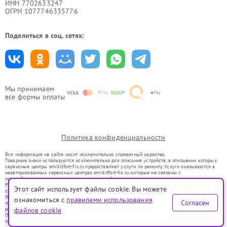
ИНН 7702633247
ОГРН 1077746335776
Поделиться в соц. сетях:
Мы принимаем
все формы оплаты
Политика конфиденциальности
Вся информация на сайте носит исключительно справочный характер.
Товарные знаки используются исключительно для описания устройств, в отношении которых
сервисные центры smr.kitfort-fix.ru предоставляют услуги по ремонту. Услуги оказываются в
неавторизованных сервисных центрах smr.kitfort-fix.ru, которые не связаны с
правообладателями товарных знаков или их официальными представителями.
Ремонт осуществляется для устройств, уже введенных в гражданский оборот в соответствии
Этот сайт использует файлы cookie. Вы можете
со статьей 1487 ГК РФ.
Использование товарных знаков не преследует цели индивидуализации услуг или введения
ознакомиться с
правилами использования
Согласен
потребителей в заблуждение, а служит для информирования о предоставляемых услугах по
ремонту техники указанных брендов.
файлов cookie
Представленная на сайте информация не является публичной офертой, определяемой
положениями Статьи 437(2) Гражданского кодекса РФ