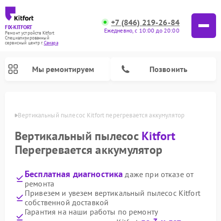
+7 (846) 219-26-84
FIX-KITFORT
Ежедневно, с 10:00 до 20:00
Ремонт устройств Kitfort
Специализированный
cервисный центр г.
Самара
Мы ремонтируем
Позвонить
амаре
Вертикальный пылесос Kitfort перегревается аккумулятор
Вертикальный пылесос
Kitfort
Перегревается аккумулятор
Бесплатная диагностика
даже при отказе от
ремонта
Привезем и увезем вертикальный пылесос Kitfort
собственной доставкой
Ремонт роботов-пылесосов Kitfort
Ремонт индукционных плит Kitfort
Ремонт увлажнителей воздуха Kitfort
Ремонт роботов-стеклоочистителей Kitfort
Ремонт планетарных миксеров Kitfort
Ремонт очистителей воздуха Kitfort
Ремонт гладильных систем Kitfort
Гарантия на наши работы по ремонту