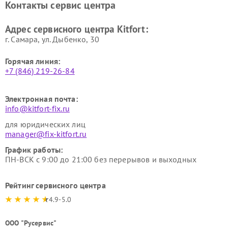
Контакты сервис центра
Kitfort
Kitfort
Ремонт гладильных систем
Ремонт беговых дорожек
Адрес сервисного центра Kitfort:
Kitfort
Kitfort
г. Самара, ул. Дыбенко, 30
Горячая линия:
+7 (846) 219-26-84
Электронная почта:
info@kitfort-fix.ru
для юридических лиц
manager@fix-kitfort.ru
График работы:
ПН-ВСК с 9:00 до 21:00 без перерывов и выходных
Рейтинг сервисного центра
4.9-5.0
ООО "Русервис"