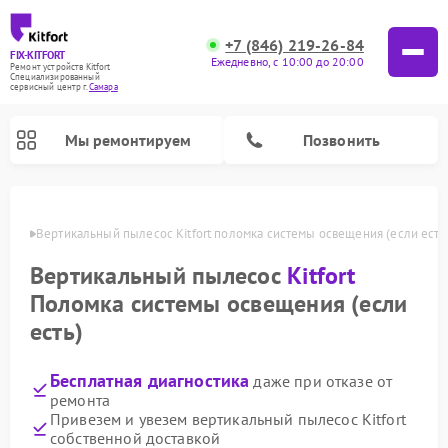
+7 (846) 219-26-84
FIX-KITFORT
Ежедневно, с 10:00 до 20:00
Ремонт устройств Kitfort
Специализированный
cервисный центр г.
Самара
Мы ремонтируем
Позвонить
амаре
Вертикальный пылесос Kitfort поломка системы освещения (если есть
Вертикальный пылесос
Kitfort
Поломка системы освещения (если
есть)
Бесплатная диагностика
даже при отказе от
ремонта
Ремонт роботов-пылесосов Kitfort
Ремонт индукционных плит Kitfort
Ремонт увлажнителей воздуха Kitfort
Ремонт роботов-стеклоочистителей Kitfort
Ремонт планетарных миксеров Kitfort
Ремонт очистителей воздуха Kitfort
Ремонт гладильных систем Kitfort
Привезем и увезем вертикальный пылесос Kitfort
собственной доставкой