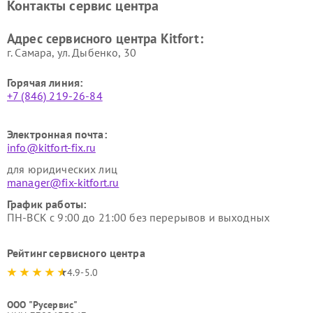
Контакты сервис центра
Kitfort
Kitfort
Ремонт гладильных систем
Ремонт беговых дорожек
Адрес сервисного центра Kitfort:
Kitfort
Kitfort
г. Самара, ул. Дыбенко, 30
Горячая линия:
+7 (846) 219-26-84
Электронная почта:
info@kitfort-fix.ru
для юридических лиц
manager@fix-kitfort.ru
График работы:
ПН-ВСК с 9:00 до 21:00 без перерывов и выходных
Рейтинг сервисного центра
4.9-5.0
ООО "Русервис"