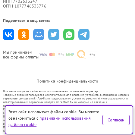
ИНН 7702633247
ОГРН 1077746335776
Поделиться в соц. сетях:
Мы принимаем
все формы оплаты
Политика конфиденциальности
Вся информация на сайте носит исключительно справочный характер.
Товарные знаки используются исключительно для описания устройств, в отношении которых
сервисные центры smr.kitfort-fix.ru предоставляют услуги по ремонту. Услуги оказываются в
неавторизованных сервисных центрах smr.kitfort-fix.ru, которые не связаны с
правообладателями товарных знаков или их официальными представителями.
Ремонт осуществляется для устройств, уже введенных в гражданский оборот в соответствии
Этот сайт использует файлы cookie. Вы можете
со статьей 1487 ГК РФ.
Использование товарных знаков не преследует цели индивидуализации услуг или введения
ознакомиться с
правилами использования
Согласен
потребителей в заблуждение, а служит для информирования о предоставляемых услугах по
ремонту техники указанных брендов.
файлов cookie
Представленная на сайте информация не является публичной офертой, определяемой
положениями Статьи 437(2) Гражданского кодекса РФ