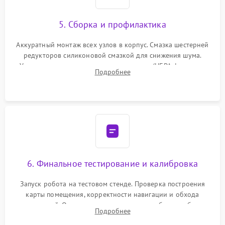
5. Сборка и профилактика
Аккуратный монтаж всех узлов в корпус. Смазка шестерней
редукторов силиконовой смазкой для снижения шума.
Установка новых расходных материалов (HEPA-фильтров,
Подробнее
микрофибры, щеток). Надежная фиксация разъемов и
проверка герметичности водяного контура.
6. Финальное тестирование и калибровка
Запуск робота на тестовом стенде. Проверка построения
карты помещения, корректности навигации и обхода
препятствий. Оценка силы всасывания и работы турбины.
Подробнее
Тестирование автоматического возврата на док-станцию и