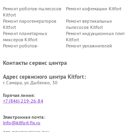
Ремонт роботов-пылесосов
Ремонт кофемашин Kitfort
Kitfort
Ремонт парогенераторов
Ремонт вертикальных
Kitfort
пылесосов Kitfort
Ремонт планетарных
Ремонт индукционных плит
миксеров Kitfort
Kitfort
Ремонт роботов-
Ремонт увлажнителей
стеклоочистителей Kitfort
воздуха Kitfort
Ремонт очистителей воздуха
Ремонт велотренажеров
Контакты сервис центра
Kitfort
Kitfort
Ремонт гладильных систем
Ремонт беговых дорожек
Адрес сервисного центра Kitfort:
Kitfort
Kitfort
г. Самара, ул. Дыбенко, 30
Горячая линия:
+7 (846) 219-26-84
Электронная почта:
info@kitfort-fix.ru
для юридических лиц