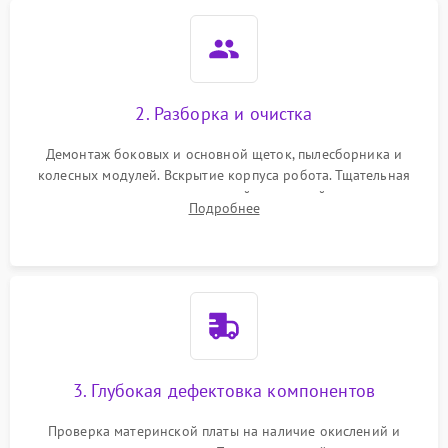
2. Разборка и очистка
Демонтаж боковых и основной щеток, пылесборника и
колесных модулей. Вскрытие корпуса робота. Тщательная
очистка внутренних полостей, шестерней и плат от
Подробнее
скопившейся пыли, волос и шерсти животных с
использованием сжатого воздуха и щеток.
3. Глубокая дефектовка компонентов
Проверка материнской платы на наличие окислений и