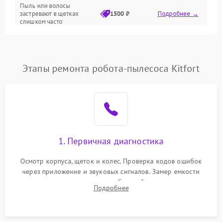
Режим работы
Пыль или волосы
застревают в щетках
1500 ₽
Подробнее →
слишком часто
Программные сбои
Этапы ремонта робота-пылесоса Kitfort
1. Первичная диагностика
Осмотр корпуса, щеток и колес. Проверка кодов ошибок
через приложение и звуковых сигналов. Замер емкости
аккумулятора и тестирование базовой станции зарядки.
Подробнее
Оценка работы лидара, бампера и датчиков падения для
локализации неисправности.