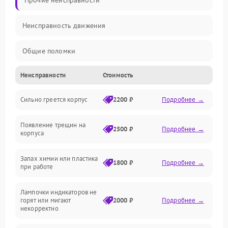
Прочие неисправности
Неисправность движения
Общие поломки
Неисправности
Стоимость
Неисправность датчиков
Сильно греется корпус
2200 ₽
Подробнее →
Неисправность программного обеспечения
Появление трещин на
Проблемы с сигналом
2500 ₽
Подробнее →
корпуса
Неисправность резервуаров и систем подачи воды
Запах химии или пластика
1800 ₽
Подробнее →
при работе
Проблемы с механикой
Лампочки индикаторов не
горят или мигают
2000 ₽
Подробнее →
Батарея
некорректно