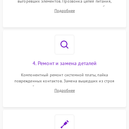
выгоревших элементов. Прозвонка цепей питания,
тестирование приводных моторов колес и турбины
Подробнее
всасывания. Оценка состояния оптических и инфракрасных
датчиков, а также механизма лазерного дальномера.
4. Ремонт и замена деталей
Компонентный ремонт системной платы, пайка
поврежденных контактов. Замена вышедших из строя
двигателей, изношенного аккумулятора, неисправного
Подробнее
лидара или помпы подачи воды. Восстановление шлейфов и
устранение последствий попадания влаги.