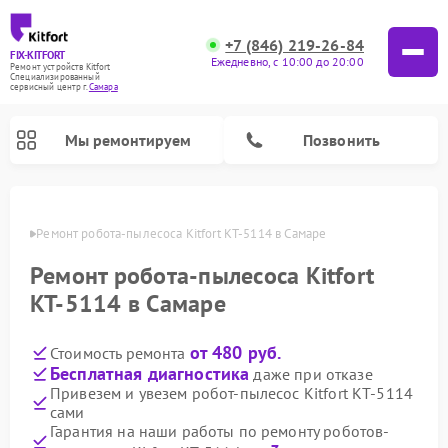
+7 (846) 219-26-84
FIX-KITFORT
Ежедневно, с 10:00 до 20:00
Ремонт устройств Kitfort
Специализированный
cервисный центр г.
Самара
Мы ремонтируем
Позвонить
амаре
Ремонт робота-пылесоса Kitfort КТ-5114 в Самаре
Ремонт робота-пылесоса Kitfort
КТ-5114 в Самаре
от 480 руб.
Стоимость ремонта
Бесплатная диагностика
даже при отказе
Привезем и увезем робот-пылесос Kitfort КТ-5114
сами
Ремонт вертикальных пылесосов Kitfort
Ремонт индукционных плит Kitfort
Ремонт увлажнителей воздуха Kitfort
Ремонт роботов-стеклоочистителей Kitfort
Ремонт планетарных миксеров Kitfort
Ремонт очистителей воздуха Kitfort
Ремонт гладильных систем Kitfort
Гарантия на наши работы по ремонту роботов-