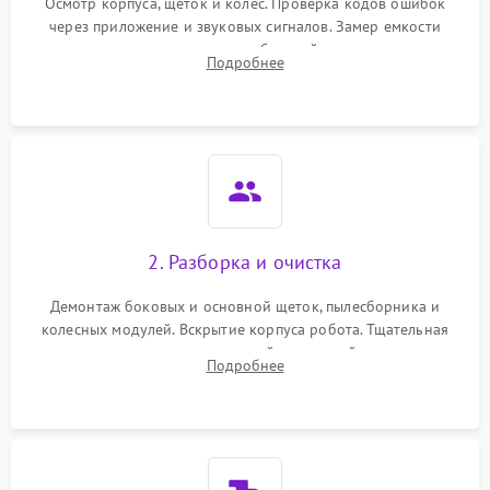
Осмотр корпуса, щеток и колес. Проверка кодов ошибок
через приложение и звуковых сигналов. Замер емкости
аккумулятора и тестирование базовой станции зарядки.
Подробнее
Оценка работы лидара, бампера и датчиков падения для
локализации неисправности.
2. Разборка и очистка
Демонтаж боковых и основной щеток, пылесборника и
колесных модулей. Вскрытие корпуса робота. Тщательная
очистка внутренних полостей, шестерней и плат от
Подробнее
скопившейся пыли, волос и шерсти животных с
использованием сжатого воздуха и щеток.