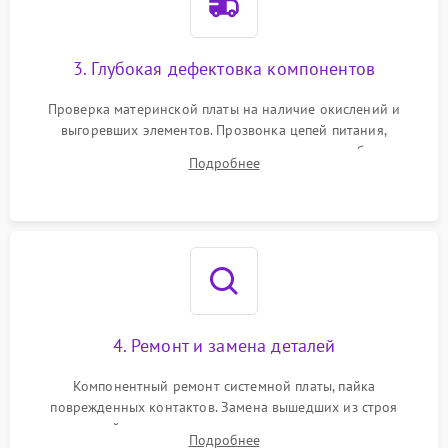
3. Глубокая дефектовка компонентов
Проверка материнской платы на наличие окислений и
выгоревших элементов. Прозвонка цепей питания,
тестирование приводных моторов колес и турбины
Подробнее
всасывания. Оценка состояния оптических и инфракрасных
датчиков, а также механизма лазерного дальномера.
4. Ремонт и замена деталей
Компонентный ремонт системной платы, пайка
поврежденных контактов. Замена вышедших из строя
двигателей, изношенного аккумулятора, неисправного
Подробнее