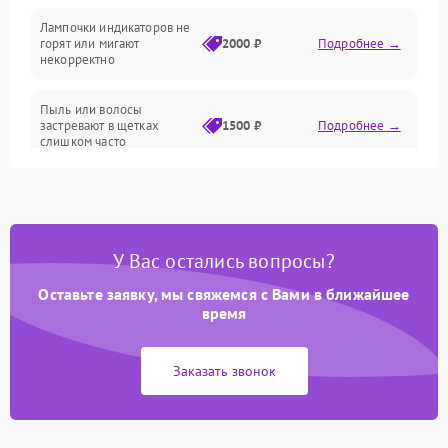
Проблемы с механикой
Лампочки индикаторов не
горят или мигают
2000 ₽
Подробнее →
Батарея
некорректно
Режим работы
Пыль или волосы
застревают в щетках
1500 ₽
Подробнее →
слишком часто
Программные сбои
У Вас остались вопросы?
Оставьте заявку, мы свяжемся с Вами в ближайшее
время
Заказать звонок