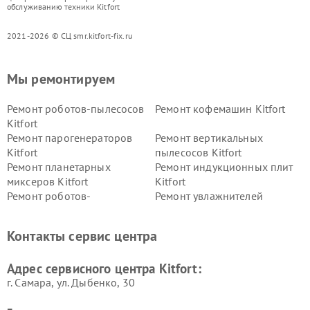
обслуживанию техники Kitfort
2021-2026 © СЦ smr.kitfort-fix.ru
Мы ремонтируем
Ремонт роботов-пылесосов
Ремонт кофемашин Kitfort
Kitfort
Ремонт парогенераторов
Ремонт вертикальных
Kitfort
пылесосов Kitfort
Ремонт планетарных
Ремонт индукционных плит
миксеров Kitfort
Kitfort
Ремонт роботов-
Ремонт увлажнителей
стеклоочистителей Kitfort
воздуха Kitfort
Ремонт очистителей воздуха
Ремонт велотренажеров
Контакты сервис центра
Kitfort
Kitfort
Ремонт гладильных систем
Ремонт беговых дорожек
Адрес сервисного центра Kitfort:
Kitfort
Kitfort
г. Самара, ул. Дыбенко, 30