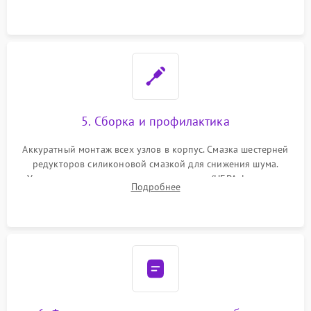
лидара или помпы подачи воды. Восстановление шлейфов и
устранение последствий попадания влаги.
5. Сборка и профилактика
Аккуратный монтаж всех узлов в корпус. Смазка шестерней
редукторов силиконовой смазкой для снижения шума.
Установка новых расходных материалов (HEPA-фильтров,
Подробнее
микрофибры, щеток). Надежная фиксация разъемов и
проверка герметичности водяного контура.