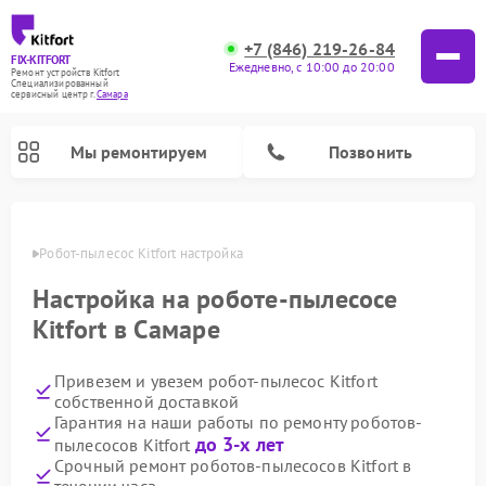
+7 (846) 219-26-84
FIX-KITFORT
Ежедневно, с 10:00 до 20:00
Ремонт устройств Kitfort
Специализированный
cервисный центр г.
Самара
Мы ремонтируем
Позвонить
амаре
Робот-пылесос Kitfort настройка
Настройка на роботе-пылесосе
Kitfort в Самаре
Привезем и увезем робот-пылесос Kitfort
собственной доставкой
Гарантия на наши работы по ремонту роботов-
до 3-х лет
пылесосов Kitfort
Ремонт вертикальных пылесосов Kitfort
Ремонт индукционных плит Kitfort
Ремонт увлажнителей воздуха Kitfort
Ремонт роботов-стеклоочистителей Kitfort
Ремонт планетарных миксеров Kitfort
Ремонт очистителей воздуха Kitfort
Ремонт гладильных систем Kitfort
Срочный ремонт роботов-пылесосов Kitfort в