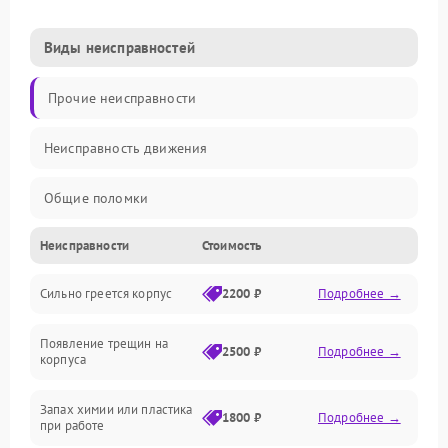
Виды неисправностей
Прочие неисправности
Неисправность движения
Общие поломки
Неисправности
Стоимость
Неисправность датчиков
Сильно греется корпус
2200 ₽
Подробнее →
Неисправность программного обеспечения
Появление трещин на
Проблемы с сигналом
2500 ₽
Подробнее →
корпуса
Неисправность резервуаров и систем подачи воды
Запах химии или пластика
1800 ₽
Подробнее →
при работе