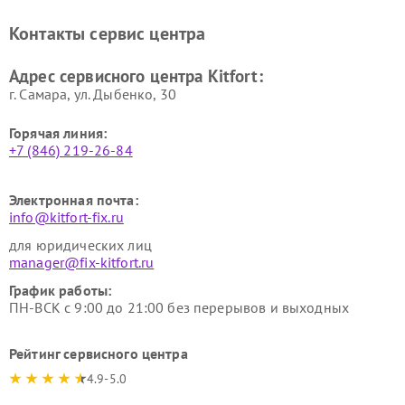
стеклоочистителей Kitfort
воздуха Kitfort
Ремонт очистителей воздуха
Ремонт велотренажеров
Контакты сервис центра
Kitfort
Kitfort
Ремонт гладильных систем
Ремонт беговых дорожек
Адрес сервисного центра Kitfort:
Kitfort
Kitfort
г. Самара, ул. Дыбенко, 30
Горячая линия:
+7 (846) 219-26-84
Электронная почта:
info@kitfort-fix.ru
для юридических лиц
manager@fix-kitfort.ru
График работы:
ПН-ВСК с 9:00 до 21:00 без перерывов и выходных
Рейтинг сервисного центра
4.9-5.0