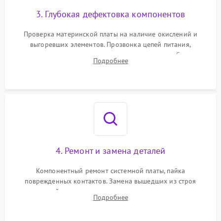
3. Глубокая дефектовка компонентов
Проверка материнской платы на наличие окислений и
выгоревших элементов. Прозвонка цепей питания,
тестирование приводных моторов колес и турбины
Подробнее
всасывания. Оценка состояния оптических и инфракрасных
датчиков, а также механизма лазерного дальномера.
4. Ремонт и замена деталей
Компонентный ремонт системной платы, пайка
поврежденных контактов. Замена вышедших из строя
двигателей, изношенного аккумулятора, неисправного
Подробнее
лидара или помпы подачи воды. Восстановление шлейфов и
устранение последствий попадания влаги.