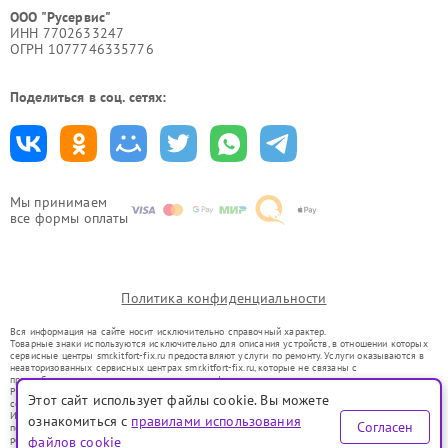
ООО "Русервис"
ИНН 7702633247
ОГРН 1077746335776
Поделиться в соц. сетях:
Мы принимаем
все формы оплаты
Политика конфиденциальности
Вся информация на сайте носит исключительно справочный характер.
Товарные знаки используются исключительно для описания устройств, в отношении которых
сервисные центры smr.kitfort-fix.ru предоставляют услуги по ремонту. Услуги оказываются в
неавторизованных сервисных центрах smr.kitfort-fix.ru, которые не связаны с
правообладателями товарных знаков или их официальными представителями.
Ремонт осуществляется для устройств, уже введенных в гражданский оборот в соответствии
Этот сайт использует файлы cookie. Вы можете
со статьей 1487 ГК РФ.
Использование товарных знаков не преследует цели индивидуализации услуг или введения
ознакомиться с
правилами использования
Согласен
потребителей в заблуждение, а служит для информирования о предоставляемых услугах по
ремонту техники указанных брендов.
файлов cookie