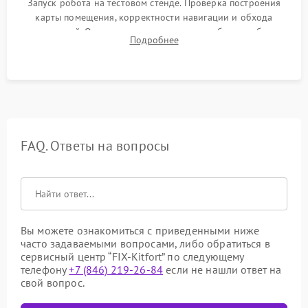
Запуск робота на тестовом стенде. Проверка построения
карты помещения, корректности навигации и обхода
препятствий. Оценка силы всасывания и работы турбины.
Подробнее
Тестирование автоматического возврата на док-станцию и
процесса зарядки.
FAQ. Ответы на вопросы
Вы можете ознакомиться с приведенными ниже
часто задаваемыми вопросами, либо обратиться в
сервисный центр “FIX-Kitfort” по следующему
телефону
+7 (846) 219-26-84
если не нашли ответ на
свой вопрос.