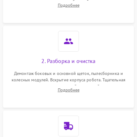
аккумулятора и тестирование базовой станции зарядки.
Подробнее
Оценка работы лидара, бампера и датчиков падения для
локализации неисправности.
2. Разборка и очистка
Демонтаж боковых и основной щеток, пылесборника и
колесных модулей. Вскрытие корпуса робота. Тщательная
очистка внутренних полостей, шестерней и плат от
Подробнее
скопившейся пыли, волос и шерсти животных с
использованием сжатого воздуха и щеток.