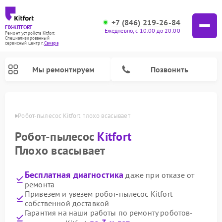
+7 (846) 219-26-84
FIX-KITFORT
Ежедневно, с 10:00 до 20:00
Ремонт устройств Kitfort
Специализированный
cервисный центр г.
Самара
Мы ремонтируем
Позвонить
амаре
Робот-пылесос Kitfort плохо всасывает
Робот-пылесос
Kitfort
Плохо всасывает
Бесплатная диагностика
даже при отказе от
ремонта
Привезем и увезем робот-пылесос Kitfort
собственной доставкой
Ремонт вертикальных пылесосов Kitfort
Ремонт индукционных плит Kitfort
Ремонт увлажнителей воздуха Kitfort
Ремонт роботов-стеклоочистителей Kitfort
Ремонт планетарных миксеров Kitfort
Ремонт очистителей воздуха Kitfort
Ремонт гладильных систем Kitfort
Гарантия на наши работы по ремонту роботов-