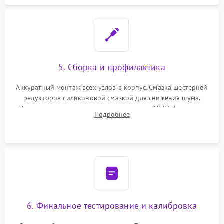
5. Сборка и профилактика
Аккуратный монтаж всех узлов в корпус. Смазка шестерней
редукторов силиконовой смазкой для снижения шума.
Установка новых расходных материалов (HEPA-фильтров,
Подробнее
микрофибры, щеток). Надежная фиксация разъемов и
проверка герметичности водяного контура.
6. Финальное тестирование и калибровка