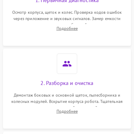
1. Первичная диагностика
Осмотр корпуса, щеток и колес. Проверка кодов ошибок
через приложение и звуковых сигналов. Замер емкости
аккумулятора и тестирование базовой станции зарядки.
Подробнее
Оценка работы лидара, бампера и датчиков падения для
локализации неисправности.
2. Разборка и очистка
Демонтаж боковых и основной щеток, пылесборника и
колесных модулей. Вскрытие корпуса робота. Тщательная
очистка внутренних полостей, шестерней и плат от
Подробнее
скопившейся пыли, волос и шерсти животных с
использованием сжатого воздуха и щеток.