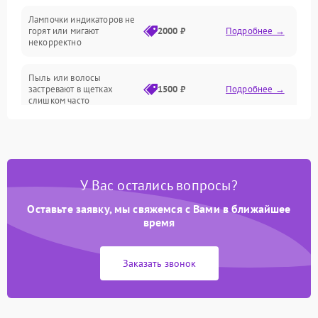
Проблемы с механикой
Лампочки индикаторов не
горят или мигают
2000 ₽
Подробнее →
Батарея
некорректно
Режим работы
Пыль или волосы
застревают в щетках
1500 ₽
Подробнее →
слишком часто
Программные сбои
У Вас остались вопросы?
Оставьте заявку, мы свяжемся с Вами в ближайшее
время
Заказать звонок