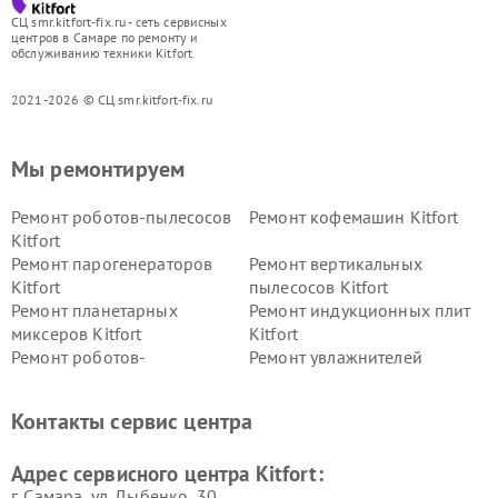
СЦ smr.kitfort-fix.ru - сеть сервисных
центров в Самаре по ремонту и
обслуживанию техники Kitfort
2021-2026 © СЦ smr.kitfort-fix.ru
Мы ремонтируем
Ремонт роботов-пылесосов
Ремонт кофемашин Kitfort
Kitfort
Ремонт парогенераторов
Ремонт вертикальных
Kitfort
пылесосов Kitfort
Ремонт планетарных
Ремонт индукционных плит
миксеров Kitfort
Kitfort
Ремонт роботов-
Ремонт увлажнителей
стеклоочистителей Kitfort
воздуха Kitfort
Ремонт очистителей воздуха
Ремонт велотренажеров
Контакты сервис центра
Kitfort
Kitfort
Ремонт гладильных систем
Ремонт беговых дорожек
Адрес сервисного центра Kitfort:
Kitfort
Kitfort
г. Самара, ул. Дыбенко, 30