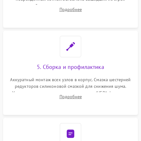
двигателей, изношенного аккумулятора, неисправного
Подробнее
лидара или помпы подачи воды. Восстановление шлейфов и
устранение последствий попадания влаги.
5. Сборка и профилактика
Аккуратный монтаж всех узлов в корпус. Смазка шестерней
редукторов силиконовой смазкой для снижения шума.
Установка новых расходных материалов (HEPA-фильтров,
Подробнее
микрофибры, щеток). Надежная фиксация разъемов и
проверка герметичности водяного контура.