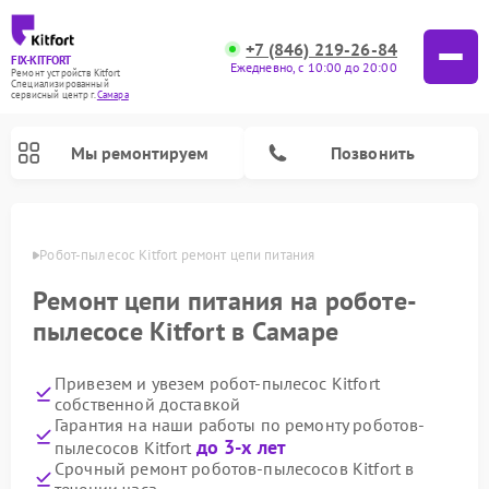
+7 (846) 219-26-84
FIX-KITFORT
Ежедневно, с 10:00 до 20:00
Ремонт устройств Kitfort
Специализированный
cервисный центр г.
Самара
Мы ремонтируем
Позвонить
амаре
Робот-пылесос Kitfort ремонт цепи питания
Ремонт цепи питания на роботе-
пылесосе Kitfort в Самаре
Привезем и увезем робот-пылесос Kitfort
собственной доставкой
Гарантия на наши работы по ремонту роботов-
до 3-х лет
пылесосов Kitfort
Ремонт вертикальных пылесосов Kitfort
Ремонт индукционных плит Kitfort
Ремонт увлажнителей воздуха Kitfort
Ремонт роботов-стеклоочистителей Kitfort
Ремонт планетарных миксеров Kitfort
Ремонт очистителей воздуха Kitfort
Ремонт гладильных систем Kitfort
Срочный ремонт роботов-пылесосов Kitfort в