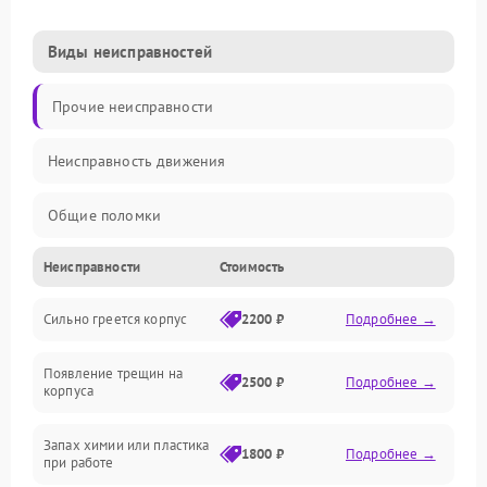
Виды неисправностей
Прочие неисправности
Неисправность движения
Общие поломки
Неисправности
Стоимость
Неисправность датчиков
Сильно греется корпус
2200 ₽
Подробнее →
Неисправность программного обеспечения
Появление трещин на
Проблемы с сигналом
2500 ₽
Подробнее →
корпуса
Неисправность резервуаров и систем подачи воды
Запах химии или пластика
1800 ₽
Подробнее →
при работе