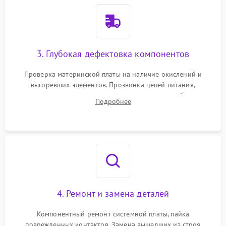
3. Глубокая дефектовка компонентов
Проверка материнской платы на наличие окислений и
выгоревших элементов. Прозвонка цепей питания,
тестирование приводных моторов колес и турбины
Подробнее
всасывания. Оценка состояния оптических и инфракрасных
датчиков, а также механизма лазерного дальномера.
4. Ремонт и замена деталей
Компонентный ремонт системной платы, пайка
поврежденных контактов. Замена вышедших из строя