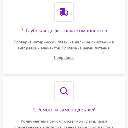
3. Глубокая дефектовка компонентов
Проверка материнской платы на наличие окислений и
выгоревших элементов. Прозвонка цепей питания,
тестирование приводных моторов колес и турбины
Подробнее
всасывания. Оценка состояния оптических и инфракрасных
датчиков, а также механизма лазерного дальномера.
4. Ремонт и замена деталей
Компонентный ремонт системной платы, пайка
поврежденных контактов. Замена вышедших из строя