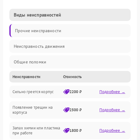
Виды неисправностей
Прочие неисправности
Неисправность движения
Общие поломки
Неисправности
Стоимость
Неисправность датчиков
Сильно греется корпус
2200 ₽
Подробнее →
Неисправность программного обеспечения
Появление трещин на
Проблемы с сигналом
2500 ₽
Подробнее →
корпуса
Неисправность резервуаров и систем подачи воды
Запах химии или пластика
1800 ₽
Подробнее →
при работе