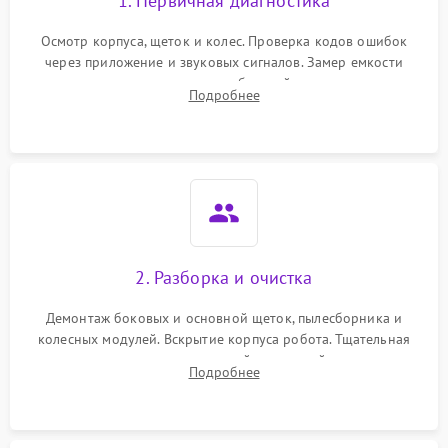
1. Первичная диагностика
Осмотр корпуса, щеток и колес. Проверка кодов ошибок
через приложение и звуковых сигналов. Замер емкости
аккумулятора и тестирование базовой станции зарядки.
Подробнее
Оценка работы лидара, бампера и датчиков падения для
локализации неисправности.
2. Разборка и очистка
Демонтаж боковых и основной щеток, пылесборника и
колесных модулей. Вскрытие корпуса робота. Тщательная
очистка внутренних полостей, шестерней и плат от
Подробнее
скопившейся пыли, волос и шерсти животных с
использованием сжатого воздуха и щеток.