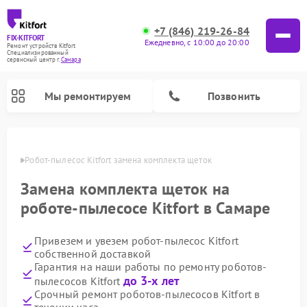
+7 (846) 219-26-84
FIX-KITFORT
Ежедневно, с 10:00 до 20:00
Ремонт устройств Kitfort
Специализированный
cервисный центр г.
Самара
Мы ремонтируем
Позвонить
амаре
Робот-пылесос Kitfort замена комплекта щеток
Замена комплекта щеток на
роботе-пылесосе Kitfort в Самаре
Привезем и увезем робот-пылесос Kitfort
собственной доставкой
Гарантия на наши работы по ремонту роботов-
до 3-х лет
пылесосов Kitfort
Ремонт вертикальных пылесосов Kitfort
Ремонт индукционных плит Kitfort
Ремонт увлажнителей воздуха Kitfort
Ремонт роботов-стеклоочистителей Kitfort
Ремонт планетарных миксеров Kitfort
Ремонт очистителей воздуха Kitfort
Ремонт гладильных систем Kitfort
Срочный ремонт роботов-пылесосов Kitfort в