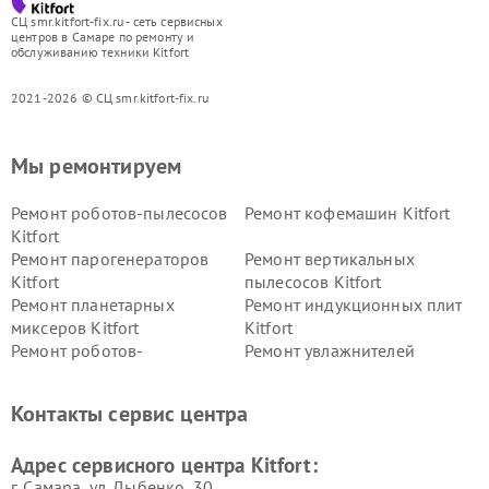
СЦ smr.kitfort-fix.ru - сеть сервисных
центров в Самаре по ремонту и
обслуживанию техники Kitfort
2021-2026 © СЦ smr.kitfort-fix.ru
Мы ремонтируем
Ремонт роботов-пылесосов
Ремонт кофемашин Kitfort
Kitfort
Ремонт парогенераторов
Ремонт вертикальных
Kitfort
пылесосов Kitfort
Ремонт планетарных
Ремонт индукционных плит
миксеров Kitfort
Kitfort
Ремонт роботов-
Ремонт увлажнителей
стеклоочистителей Kitfort
воздуха Kitfort
Ремонт очистителей воздуха
Ремонт велотренажеров
Контакты сервис центра
Kitfort
Kitfort
Ремонт гладильных систем
Ремонт беговых дорожек
Адрес сервисного центра Kitfort:
Kitfort
Kitfort
г. Самара, ул. Дыбенко, 30