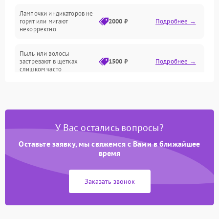
Проблемы с механикой
Лампочки индикаторов не
горят или мигают
2000 ₽
Подробнее →
Батарея
некорректно
Режим работы
Пыль или волосы
застревают в щетках
1500 ₽
Подробнее →
слишком часто
Программные сбои
У Вас остались вопросы?
Оставьте заявку, мы свяжемся с Вами в ближайшее
время
Заказать звонок