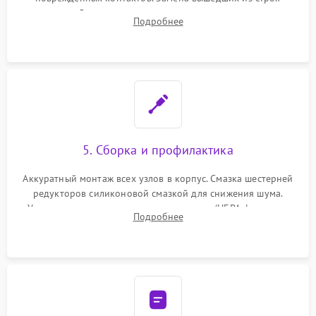
двигателей, изношенного аккумулятора, неисправного
Подробнее
лидара или помпы подачи воды. Восстановление шлейфов и
устранение последствий попадания влаги.
5. Сборка и профилактика
Аккуратный монтаж всех узлов в корпус. Смазка шестерней
редукторов силиконовой смазкой для снижения шума.
Установка новых расходных материалов (HEPA-фильтров,
Подробнее
микрофибры, щеток). Надежная фиксация разъемов и
проверка герметичности водяного контура.