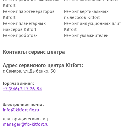
Kitfort
Ремонт парогенераторов
Ремонт вертикальных
Kitfort
пылесосов Kitfort
Ремонт планетарных
Ремонт индукционных плит
миксеров Kitfort
Kitfort
Ремонт роботов-
Ремонт увлажнителей
стеклоочистителей Kitfort
воздуха Kitfort
Ремонт очистителей воздуха
Ремонт велотренажеров
Контакты сервис центра
Kitfort
Kitfort
Ремонт гладильных систем
Ремонт беговых дорожек
Адрес сервисного центра Kitfort:
Kitfort
Kitfort
г. Самара, ул. Дыбенко, 30
Горячая линия:
+7 (846) 219-26-84
Электронная почта:
info@kitfort-fix.ru
для юридических лиц
manager@fix-kitfort.ru