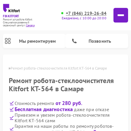
+7 (846) 219-26-84
FIX-KITFORT
Ежедневно, с 10:00 до 20:00
Ремонт устройств Kitfort
Специализированный
cервисный центр г.
Самара
Мы ремонтируем
Позвонить
амаре
Ремонт робота-стеклоочистителя Kitfort КТ-564 в Самаре
Ремонт робота-стеклоочистителя
Kitfort КТ-564 в Самаре
от 280 руб.
Стоимость ремонта
Бесплатная диагностика
даже при отказе
Привезем и увезем робота-стеклоочистителя
Kitfort КТ-564 сами
Ремонт роботов-пылесосов Kitfort
Ремонт планетарных миксеров Kitfort
Ремонт увлажнителей воздуха Kitfort
Ремонт вертикальных пылесосов Kitfort
Ремонт индукционных плит Kitfort
Ремонт очистителей воздуха Kitfort
Ремонт гладильных систем Kitfort
Гарантия на наши работы по ремонту роботов-