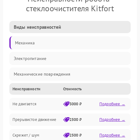
стеклоочистителя Kitfort
Виды неисправностей
Механика
Электропитание
Механические повреждения
Неисправности
Стоимость
Электроника
Не двигается
3000 ₽
Подробнее →
Управление
Прерывистое движение
2500 ₽
Подробнее →
Электрика
Скрежет / шум
2500 ₽
Подробнее →
Программное обеспечение