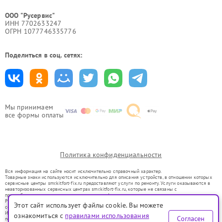
ООО "Русервис"
ИНН 7702633247
ОГРН 1077746335776
Поделиться в соц. сетях:
Мы принимаем
все формы оплаты
Политика конфиденциальности
Вся информация на сайте носит исключительно справочный характер.
Товарные знаки используются исключительно для описания устройств, в отношении которых
сервисные центры smr.kitfort-fix.ru предоставляют услуги по ремонту. Услуги оказываются в
неавторизованных сервисных центрах smr.kitfort-fix.ru, которые не связаны с
правообладателями товарных знаков или их официальными представителями.
Ремонт осуществляется для устройств, уже введенных в гражданский оборот в соответствии
Этот сайт использует файлы cookie. Вы можете
со статьей 1487 ГК РФ.
Использование товарных знаков не преследует цели индивидуализации услуг или введения
ознакомиться с
правилами использования
Согласен
потребителей в заблуждение, а служит для информирования о предоставляемых услугах по