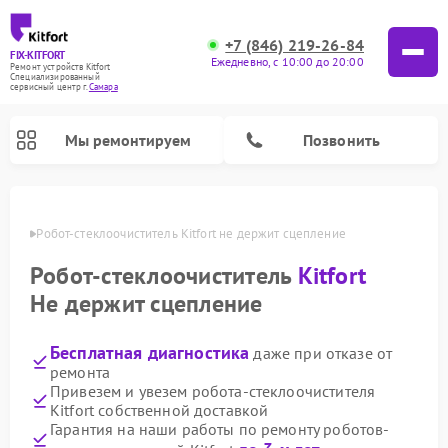
+7 (846) 219-26-84
FIX-KITFORT
Ежедневно, с 10:00 до 20:00
Ремонт устройств Kitfort
Специализированный
cервисный центр г.
Самара
Мы ремонтируем
Позвонить
амаре
Робот-стеклоочиститель Kitfort не держит сцепление
Робот-стеклоочиститель
Kitfort
Не держит сцепление
Бесплатная диагностика
даже при отказе от
ремонта
Привезем и увезем робота-стеклоочистителя
Kitfort собственной доставкой
Ремонт роботов-пылесосов Kitfort
Ремонт планетарных миксеров Kitfort
Ремонт увлажнителей воздуха Kitfort
Ремонт вертикальных пылесосов Kitfort
Ремонт индукционных плит Kitfort
Ремонт очистителей воздуха Kitfort
Ремонт гладильных систем Kitfort
Гарантия на наши работы по ремонту роботов-