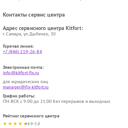
стеклоочистителей Kitfort
воздуха Kitfort
Ремонт очистителей воздуха
Ремонт велотренажеров
Контакты сервис центра
Kitfort
Kitfort
Ремонт гладильных систем
Ремонт беговых дорожек
Адрес сервисного центра Kitfort:
Kitfort
Kitfort
г. Самара, ул. Дыбенко, 30
Горячая линия:
+7 (846) 219-26-84
Электронная почта:
info@kitfort-fix.ru
для юридических лиц
manager@fix-kitfort.ru
График работы:
ПН-ВСК с 9:00 до 21:00 без перерывов и выходных
Рейтинг сервисного центра
4.9-5.0