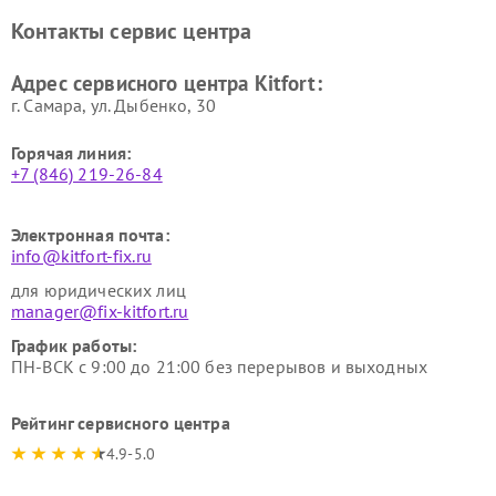
Ремонт очистителей воздуха
Ремонт велотренажеров
Контакты сервис центра
Kitfort
Kitfort
Ремонт гладильных систем
Ремонт беговых дорожек
Адрес сервисного центра Kitfort:
Kitfort
Kitfort
г. Самара, ул. Дыбенко, 30
Горячая линия:
+7 (846) 219-26-84
Электронная почта:
info@kitfort-fix.ru
для юридических лиц
manager@fix-kitfort.ru
График работы:
ПН-ВСК с 9:00 до 21:00 без перерывов и выходных
Рейтинг сервисного центра
4.9-5.0