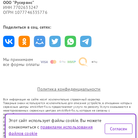
ООО "Русервис"
ИНН 7702633247
ОГРН 1077746335776
Поделиться в соц. сетях:
Мы принимаем
все формы оплаты
Политика конфиденциальности
Вся информация на сайте носит исключительно справочный характер.
Товарные знаки используются исключительно для описания устройств, в отношении которых
сервисные центры smr.kitfort-fix.ru предоставляют услуги по ремонту. Услуги оказываются в
неавторизованных сервисных центрах smr.kitfort-fix.ru, которые не связаны с
правообладателями товарных знаков или их официальными представителями.
Ремонт осуществляется для устройств, уже введенных в гражданский оборот в соответствии
Этот сайт использует файлы cookie. Вы можете
со статьей 1487 ГК РФ.
Использование товарных знаков не преследует цели индивидуализации услуг или введения
ознакомиться с
правилами использования
Согласен
потребителей в заблуждение, а служит для информирования о предоставляемых услугах по
ремонту техники указанных брендов.
файлов cookie
Представленная на сайте информация не является публичной офертой, определяемой