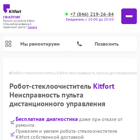
+7 (846) 219-26-84
FIX-KITFORT
Ежедневно, с 10:00 до 20:00
Ремонт устройств Kitfort
Специализированный
cервисный центр г.
Самара
Мы ремонтируем
Позвонить
амаре
Робот-стеклоочиститель Kitfort неисправность пульта дистанционного
Робот-стеклоочиститель
Kitfort
Неисправность пульта
дистанционного управления
Бесплатная диагностика
даже при отказе от
ремонта
Ремонт роботов-пылесосов Kitfort
Ремонт планетарных миксеров Kitfort
Ремонт увлажнителей воздуха Kitfort
Ремонт вертикальных пылесосов Kitfort
Ремонт индукционных плит Kitfort
Ремонт очистителей воздуха Kitfort
Ремонт гладильных систем Kitfort
Привезем и увезем робота-стеклоочистителя
Kitfort собственной доставкой