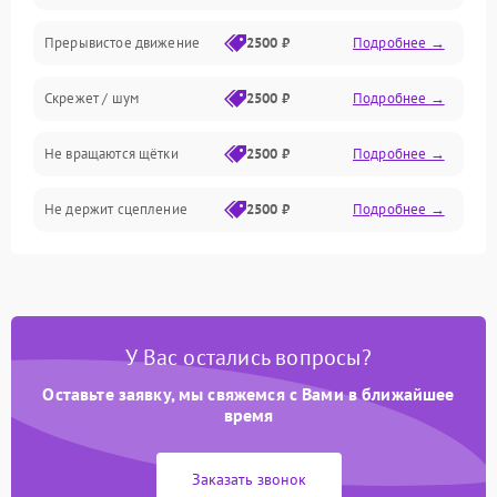
Прерывистое движение
2500 ₽
Подробнее →
Электрика
Скрежет / шум
2500 ₽
Подробнее →
Программное обеспечение
Не вращаются щётки
2500 ₽
Подробнее →
Электрика/Механические
Не держит сцепление
2500 ₽
Подробнее →
У Вас остались вопросы?
Оставьте заявку, мы свяжемся с Вами в ближайшее
время
Заказать звонок