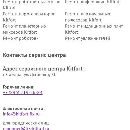
Ремонт роботов-пылесосов
Ремонт кофемашин Kitfort
Kitfort
Ремонт парогенераторов
Ремонт вертикальных
Kitfort
пылесосов Kitfort
Ремонт планетарных
Ремонт индукционных плит
миксеров Kitfort
Kitfort
Ремонт роботов-
Ремонт увлажнителей
стеклоочистителей Kitfort
воздуха Kitfort
Ремонт очистителей воздуха
Ремонт велотренажеров
Контакты сервис центра
Kitfort
Kitfort
Ремонт гладильных систем
Ремонт беговых дорожек
Адрес сервисного центра Kitfort:
Kitfort
Kitfort
г. Самара, ул. Дыбенко, 30
Горячая линия:
+7 (846) 219-26-84
Электронная почта:
info@kitfort-fix.ru
для юридических лиц
manager@fix-kitfort.ru