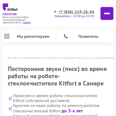
+7 (846) 219-26-84
FIX-KITFORT
Ежедневно, с 10:00 до 20:00
Ремонт устройств Kitfort
Специализированный
cервисный центр г.
Самара
Мы ремонтируем
Позвонить
амаре
Робот-стеклоочиститель Kitfort посторонние звуки (писк) во время ра
Посторонние звуки (писк) во время
работы на роботе-
стеклоочистителе Kitfort в Самаре
Привезем и увезем робота-стеклоочистителя
Kitfort собственной доставкой
Гарантия на наши работы по ремонту роботов-
Ремонт роботов-пылесосов Kitfort
Ремонт планетарных миксеров Kitfort
Ремонт увлажнителей воздуха Kitfort
Ремонт вертикальных пылесосов Kitfort
Ремонт индукционных плит Kitfort
Ремонт очистителей воздуха Kitfort
Ремонт гладильных систем Kitfort
до 3-х лет
стеклоочистителей Kitfort
Срочный ремонт роботов-стеклоочистителей