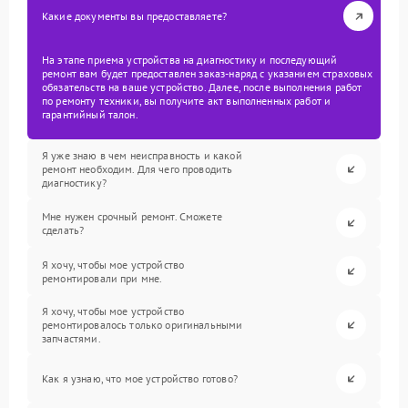
Какие документы вы предоставляете?
На этапе приема устройства на диагностику и последующий
ремонт вам будет предоставлен заказ-наряд с указанием страховых
обязательств на ваше устройство. Далее, после выполнения работ
по ремонту техники, вы получите акт выполненных работ и
гарантийный талон.
Я уже знаю в чем неисправность и какой
ремонт необходим. Для чего проводить
диагностику?
Мне нужен срочный ремонт. Сможете
сделать?
Я хочу, чтобы мое устройство
ремонтировали при мне.
Я хочу, чтобы мое устройство
ремонтировалось только оригинальными
запчастями.
Как я узнаю, что мое устройство готово?