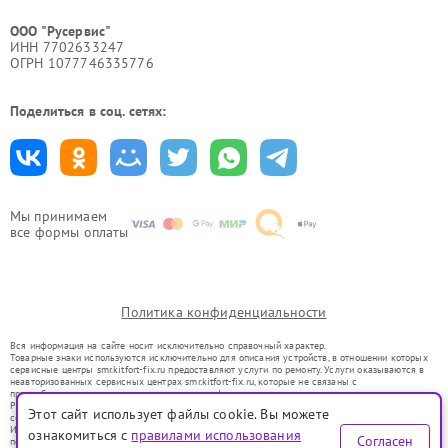
ООО "Русервис"
ИНН 7702633247
ОГРН 1077746335776
Поделиться в соц. сетях:
Мы принимаем
все формы оплаты
Политика конфиденциальности
Вся информация на сайте носит исключительно справочный характер.
Товарные знаки используются исключительно для описания устройств, в отношении которых
сервисные центры smr.kitfort-fix.ru предоставляют услуги по ремонту. Услуги оказываются в
неавторизованных сервисных центрах smr.kitfort-fix.ru, которые не связаны с
правообладателями товарных знаков или их официальными представителями.
Ремонт осуществляется для устройств, уже введенных в гражданский оборот в соответствии
Этот сайт использует файлы cookie. Вы можете
со статьей 1487 ГК РФ.
Использование товарных знаков не преследует цели индивидуализации услуг или введения
ознакомиться с
правилами использования
Согласен
потребителей в заблуждение, а служит для информирования о предоставляемых услугах по