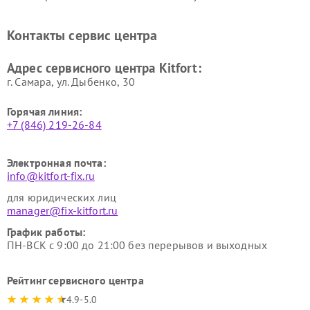
стеклоочистителей Kitfort
воздуха Kitfort
Ремонт очистителей воздуха
Ремонт велотренажеров
Контакты сервис центра
Kitfort
Kitfort
Ремонт гладильных систем
Ремонт беговых дорожек
Адрес сервисного центра Kitfort:
Kitfort
Kitfort
г. Самара, ул. Дыбенко, 30
Горячая линия:
+7 (846) 219-26-84
Электронная почта:
info@kitfort-fix.ru
для юридических лиц
manager@fix-kitfort.ru
График работы:
ПН-ВСК с 9:00 до 21:00 без перерывов и выходных
Рейтинг сервисного центра
4.9-5.0