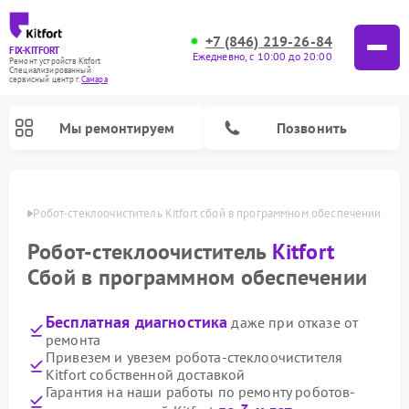
+7 (846) 219-26-84
FIX-KITFORT
Ежедневно, с 10:00 до 20:00
Ремонт устройств Kitfort
Специализированный
cервисный центр г.
Самара
Мы ремонтируем
Позвонить
амаре
Робот-стеклоочиститель Kitfort сбой в программном обеспечении
Робот-стеклоочиститель
Kitfort
Сбой в программном обеспечении
Бесплатная диагностика
даже при отказе от
ремонта
Привезем и увезем робота-стеклоочистителя
Kitfort собственной доставкой
Ремонт роботов-пылесосов Kitfort
Ремонт планетарных миксеров Kitfort
Ремонт увлажнителей воздуха Kitfort
Ремонт вертикальных пылесосов Kitfort
Ремонт индукционных плит Kitfort
Ремонт очистителей воздуха Kitfort
Ремонт гладильных систем Kitfort
Гарантия на наши работы по ремонту роботов-