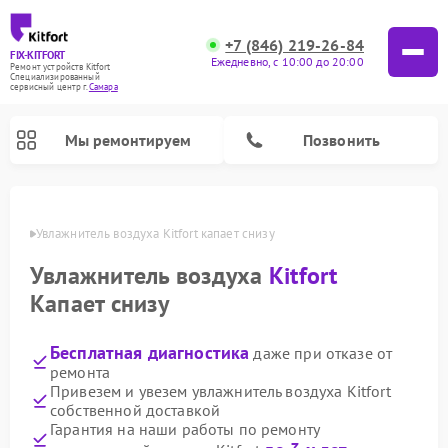
+7 (846) 219-26-84
FIX-KITFORT
Ежедневно, с 10:00 до 20:00
Ремонт устройств Kitfort
Специализированный
cервисный центр г.
Самара
Мы ремонтируем
Позвонить
амаре
Увлажнитель воздуха Kitfort капает снизу
Увлажнитель воздуха
Kitfort
Капает снизу
Бесплатная диагностика
даже при отказе от
ремонта
Привезем и увезем увлажнитель воздуха Kitfort
собственной доставкой
Ремонт роботов-стеклоочистителей Kitfort
Ремонт роботов-пылесосов Kitfort
Ремонт планетарных миксеров Kitfort
Ремонт вертикальных пылесосов Kitfort
Ремонт индукционных плит Kitfort
Ремонт очистителей воздуха Kitfort
Ремонт гладильных систем Kitfort
Гарантия на наши работы по ремонту