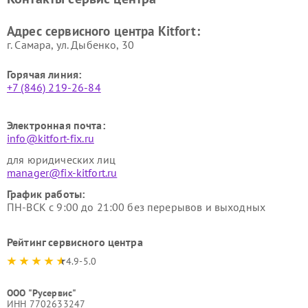
Kitfort
Kitfort
Ремонт гладильных систем
Ремонт беговых дорожек
Адрес сервисного центра Kitfort:
Kitfort
Kitfort
г. Самара, ул. Дыбенко, 30
Горячая линия:
+7 (846) 219-26-84
Электронная почта:
info@kitfort-fix.ru
для юридических лиц
manager@fix-kitfort.ru
График работы:
ПН-ВСК с 9:00 до 21:00 без перерывов и выходных
Рейтинг сервисного центра
4.9-5.0
ООО "Русервис"
ИНН 7702633247