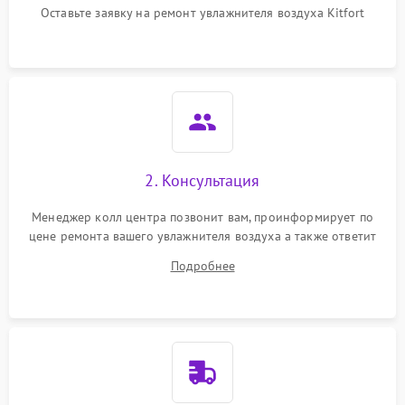
перенапряжения
Оставьте заявку на ремонт увлажнителя воздуха Kitfort
Неисправность системы
1000 ₽
Подробнее →
защиты от замыкания
Повреждение системы
1000 ₽
Подробнее →
защиты от перегрузок
Не отключается
1300 ₽
Подробнее →
2. Консультация
Менеджер колл центра позвонит вам, проинформирует по
цене ремонта вашего увлажнителя воздуха а также ответит
на все ваши вопросы.
Подробнее