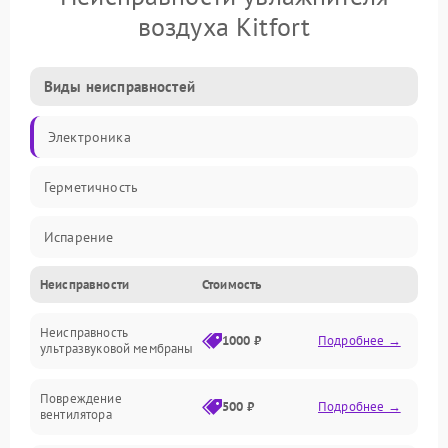
воздуха Kitfort
Виды неисправностей
Электроника
Герметичность
Испарение
Неисправности
Стоимость
Водяной тракт
Неисправность
Механические повреждения
1000 ₽
Подробнее →
ультразвуковой мембраны
Электропитание
Повреждение
500 ₽
Подробнее →
вентилятора
Управление