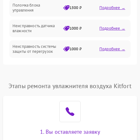
Поломка блока
1500 ₽
Подробнее →
управления
Датчики
Неисправность датчика
1000 ₽
Подробнее →
влажности
Неисправность системы
1000 ₽
Подробнее →
защиты от перегрузок
Повреждение системы
автоматического
1000 ₽
Подробнее →
отключения
Этапы ремонта увлажнителя воздуха Kitfort
Поломка системы защиты
1000 ₽
Подробнее →
от короткого замыкания
Неисправность системы
1000 ₽
Подробнее →
защиты от перегрева
1. Вы оставляете заявку
Повреждение системы
защиты от
1000 ₽
Подробнее →