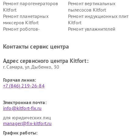
Ремонт парогенераторов
Ремонт вертикальных
Kitfort
пылесосов Kitfort
Ремонт планетарных
Ремонт индукционных плит
миксеров Kitfort
Kitfort
Ремонт роботов-
Ремонт увлажнителей
стеклоочистителей Kitfort
воздуха Kitfort
Ремонт очистителей воздуха
Ремонт велотренажеров
Контакты сервис центра
Kitfort
Kitfort
Ремонт гладильных систем
Ремонт беговых дорожек
Адрес сервисного центра Kitfort:
Kitfort
Kitfort
г. Самара, ул. Дыбенко, 30
Горячая линия:
+7 (846) 219-26-84
Электронная почта:
info@kitfort-fix.ru
для юридических лиц
manager@fix-kitfort.ru
График работы: