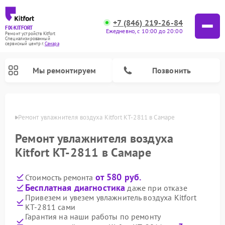
+7 (846) 219-26-84
FIX-KITFORT
Ежедневно, с 10:00 до 20:00
Ремонт устройств Kitfort
Специализированный
cервисный центр г.
Самара
Мы ремонтируем
Позвонить
амаре
Ремонт увлажнителя воздуха Kitfort КТ-2811 в Самаре
Ремонт увлажнителя воздуха
Kitfort КТ-2811 в Самаре
от 580 руб.
Стоимость ремонта
Бесплатная диагностика
даже при отказе
Привезем и увезем увлажнитель воздуха Kitfort
КТ-2811 сами
Ремонт роботов-стеклоочистителей Kitfort
Ремонт роботов-пылесосов Kitfort
Ремонт планетарных миксеров Kitfort
Ремонт вертикальных пылесосов Kitfort
Ремонт индукционных плит Kitfort
Ремонт очистителей воздуха Kitfort
Ремонт гладильных систем Kitfort
Гарантия на наши работы по ремонту