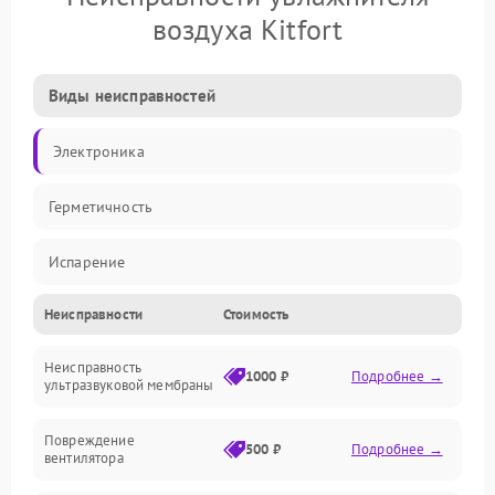
воздуха Kitfort
Виды неисправностей
Электроника
Герметичность
Испарение
Неисправности
Стоимость
Водяной тракт
Неисправность
Механические повреждения
1000 ₽
Подробнее →
ультразвуковой мембраны
Электропитание
Повреждение
500 ₽
Подробнее →
вентилятора
Управление