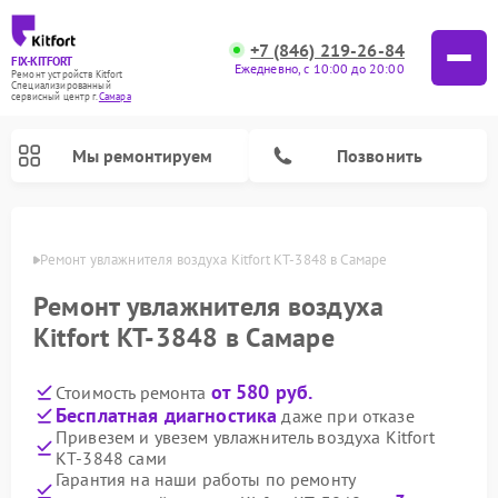
+7 (846) 219-26-84
FIX-KITFORT
Ежедневно, с 10:00 до 20:00
Ремонт устройств Kitfort
Специализированный
cервисный центр г.
Самара
Мы ремонтируем
Позвонить
амаре
Ремонт увлажнителя воздуха Kitfort КТ-3848 в Самаре
Ремонт увлажнителя воздуха
Kitfort КТ-3848 в Самаре
от 580 руб.
Стоимость ремонта
Бесплатная диагностика
даже при отказе
Привезем и увезем увлажнитель воздуха Kitfort
КТ-3848 сами
Ремонт роботов-стеклоочистителей Kitfort
Ремонт роботов-пылесосов Kitfort
Ремонт планетарных миксеров Kitfort
Ремонт вертикальных пылесосов Kitfort
Ремонт индукционных плит Kitfort
Ремонт очистителей воздуха Kitfort
Ремонт гладильных систем Kitfort
Гарантия на наши работы по ремонту