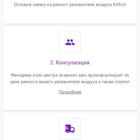
перенапряжения
Оставьте заявку на ремонт увлажнителя воздуха Kitfort
Неисправность системы
1000 ₽
Подробнее →
защиты от замыкания
Повреждение системы
1000 ₽
Подробнее →
защиты от перегрузок
Не отключается
1300 ₽
Подробнее →
2. Консультация
Менеджер колл центра позвонит вам, проинформирует по
цене ремонта вашего увлажнителя воздуха а также ответит
на все ваши вопросы.
Подробнее