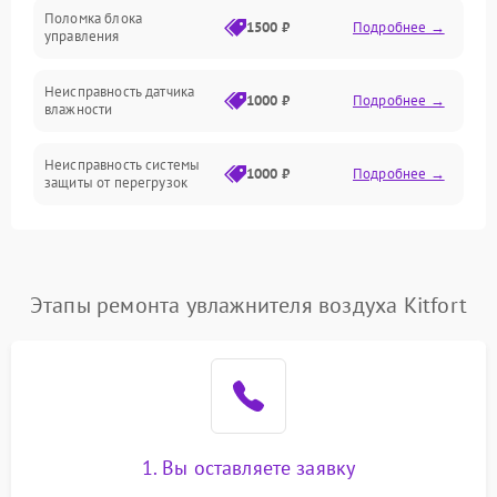
Поломка блока
1500 ₽
Подробнее →
управления
Датчики
Неисправность датчика
1000 ₽
Подробнее →
влажности
Неисправность системы
1000 ₽
Подробнее →
защиты от перегрузок
Повреждение системы
автоматического
1000 ₽
Подробнее →
отключения
Этапы ремонта увлажнителя воздуха Kitfort
Поломка системы защиты
1000 ₽
Подробнее →
от короткого замыкания
Неисправность системы
1000 ₽
Подробнее →
защиты от перегрева
1. Вы оставляете заявку
Повреждение системы
защиты от
1000 ₽
Подробнее →