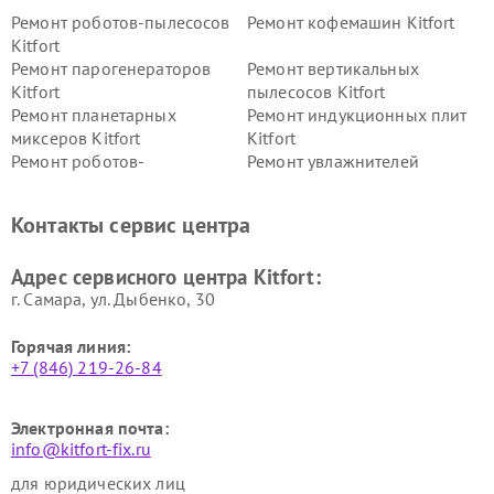
Ремонт роботов-пылесосов
Ремонт кофемашин Kitfort
Kitfort
Ремонт парогенераторов
Ремонт вертикальных
Kitfort
пылесосов Kitfort
Ремонт планетарных
Ремонт индукционных плит
миксеров Kitfort
Kitfort
Ремонт роботов-
Ремонт увлажнителей
стеклоочистителей Kitfort
воздуха Kitfort
Ремонт очистителей воздуха
Ремонт велотренажеров
Контакты сервис центра
Kitfort
Kitfort
Ремонт гладильных систем
Ремонт беговых дорожек
Адрес сервисного центра Kitfort:
Kitfort
Kitfort
г. Самара, ул. Дыбенко, 30
Горячая линия:
+7 (846) 219-26-84
Электронная почта:
info@kitfort-fix.ru
для юридических лиц