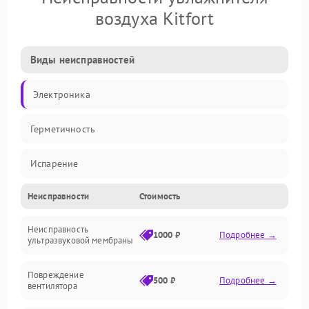
воздуха Kitfort
Виды неисправностей
Электроника
Герметичность
Испарение
Неисправности
Стоимость
Водяной тракт
Неисправность
Механические повреждения
1000 ₽
Подробнее →
ультразвуковой мембраны
Электропитание
Повреждение
500 ₽
Подробнее →
вентилятора
Управление