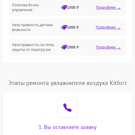
Поломка блока
1500 ₽
Подробнее →
управления
Датчики
Неисправность датчика
1000 ₽
Подробнее →
влажности
Неисправность системы
1000 ₽
Подробнее →
защиты от перегрузок
Повреждение системы
автоматического
1000 ₽
Подробнее →
отключения
Этапы ремонта увлажнителя воздуха Kitfort
Поломка системы защиты
1000 ₽
Подробнее →
от короткого замыкания
Неисправность системы
1000 ₽
Подробнее →
защиты от перегрева
1. Вы оставляете заявку
Повреждение системы
защиты от
1000 ₽
Подробнее →