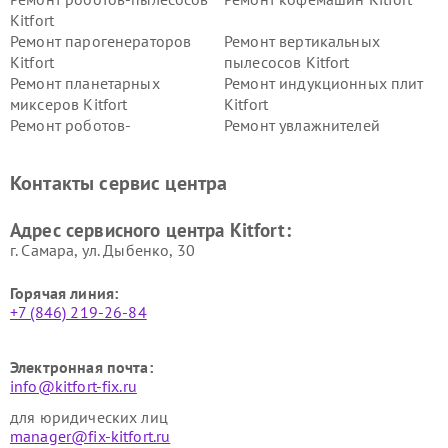
Kitfort
Ремонт парогенераторов
Ремонт вертикальных
Kitfort
пылесосов Kitfort
Ремонт планетарных
Ремонт индукционных плит
миксеров Kitfort
Kitfort
Ремонт роботов-
Ремонт увлажнителей
стеклоочистителей Kitfort
воздуха Kitfort
Ремонт очистителей воздуха
Ремонт велотренажеров
Контакты сервис центра
Kitfort
Kitfort
Ремонт гладильных систем
Ремонт беговых дорожек
Адрес сервисного центра Kitfort:
Kitfort
Kitfort
г. Самара, ул. Дыбенко, 30
Горячая линия:
+7 (846) 219-26-84
Электронная почта:
info@kitfort-fix.ru
для юридических лиц
manager@fix-kitfort.ru