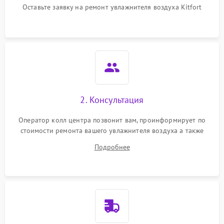
перенапряжения
Оставьте заявку на ремонт увлажнителя воздуха Kitfort
Неисправность системы
1000 ₽
Подробнее →
защиты от замыкания
Повреждение системы
1000 ₽
Подробнее →
защиты от перегрузок
Не отключается
1300 ₽
Подробнее →
2. Консультация
Оператор колл центра позвонит вам, проинформирует по
стоимости ремонта вашего увлажнителя воздуха а также
ответит на все ваши вопросы.
Подробнее