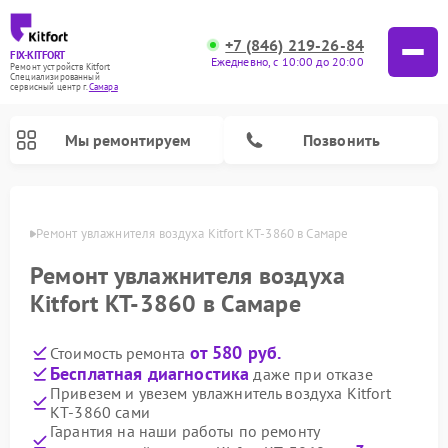
+7 (846) 219-26-84
FIX-KITFORT
Ежедневно, с 10:00 до 20:00
Ремонт устройств Kitfort
Специализированный
cервисный центр г.
Самара
Мы ремонтируем
Позвонить
амаре
Ремонт увлажнителя воздуха Kitfort КТ-3860 в Самаре
Ремонт увлажнителя воздуха
Kitfort КТ-3860 в Самаре
от 580 руб.
Стоимость ремонта
Бесплатная диагностика
даже при отказе
Привезем и увезем увлажнитель воздуха Kitfort
КТ-3860 сами
Ремонт роботов-стеклоочистителей Kitfort
Ремонт роботов-пылесосов Kitfort
Ремонт планетарных миксеров Kitfort
Ремонт вертикальных пылесосов Kitfort
Ремонт индукционных плит Kitfort
Ремонт очистителей воздуха Kitfort
Ремонт гладильных систем Kitfort
Гарантия на наши работы по ремонту