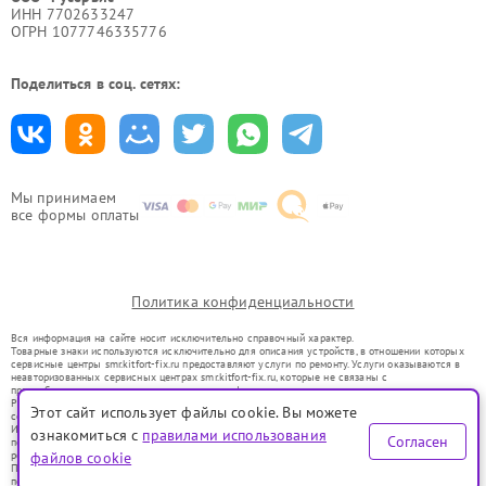
ИНН 7702633247
ОГРН 1077746335776
Поделиться в соц. сетях:
Мы принимаем
все формы оплаты
Политика конфиденциальности
Вся информация на сайте носит исключительно справочный характер.
Товарные знаки используются исключительно для описания устройств, в отношении которых
сервисные центры smr.kitfort-fix.ru предоставляют услуги по ремонту. Услуги оказываются в
неавторизованных сервисных центрах smr.kitfort-fix.ru, которые не связаны с
правообладателями товарных знаков или их официальными представителями.
Ремонт осуществляется для устройств, уже введенных в гражданский оборот в соответствии
Этот сайт использует файлы cookie. Вы можете
со статьей 1487 ГК РФ.
Использование товарных знаков не преследует цели индивидуализации услуг или введения
ознакомиться с
правилами использования
Согласен
потребителей в заблуждение, а служит для информирования о предоставляемых услугах по
ремонту техники указанных брендов.
файлов cookie
Представленная на сайте информация не является публичной офертой, определяемой
положениями Статьи 437(2) Гражданского кодекса РФ