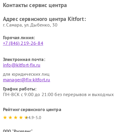
Ремонт очистителей воздуха
Ремонт велотренажеров
Контакты сервис центра
Kitfort
Kitfort
Ремонт гладильных систем
Ремонт беговых дорожек
Адрес сервисного центра Kitfort:
Kitfort
Kitfort
г. Самара, ул. Дыбенко, 30
Горячая линия:
+7 (846) 219-26-84
Электронная почта:
info@kitfort-fix.ru
для юридических лиц
manager@fix-kitfort.ru
График работы:
ПН-ВСК с 9:00 до 21:00 без перерывов и выходных
Рейтинг сервисного центра
4.9-5.0
ООО "Русервис"