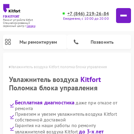
+7 (846) 219-26-84
FIX-KITFORT
Ежедневно, с 10:00 до 20:00
Ремонт устройств Kitfort
Специализированный
cервисный центр г.
Самара
Мы ремонтируем
Позвонить
амаре
Увлажнитель воздуха Kitfort поломка блока управления
Увлажнитель воздуха
Kitfort
Поломка блока управления
Бесплатная диагностика
даже при отказе от
ремонта
Привезем и увезем увлажнитель воздуха Kitfort
собственной доставкой
Ремонт роботов-стеклоочистителей Kitfort
Ремонт роботов-пылесосов Kitfort
Ремонт планетарных миксеров Kitfort
Ремонт вертикальных пылесосов Kitfort
Ремонт индукционных плит Kitfort
Ремонт очистителей воздуха Kitfort
Ремонт гладильных систем Kitfort
Гарантия на наши работы по ремонту
до 3-х лет
увлажнителей воздуха Kitfort